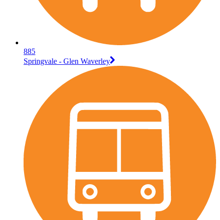
885
Springvale - Glen Waverley