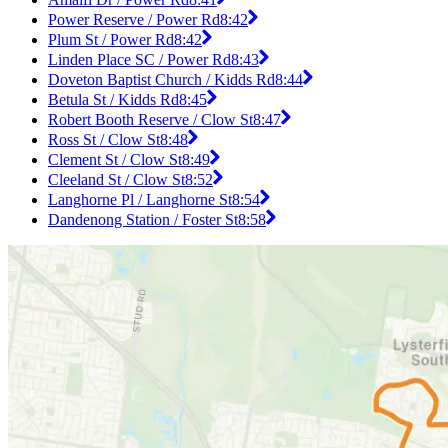
Power Reserve / Power Rd
8:42
Plum St / Power Rd
8:42
Linden Place SC / Power Rd
8:43
Doveton Baptist Church / Kidds Rd
8:44
Betula St / Kidds Rd
8:45
Robert Booth Reserve / Clow St
8:47
Ross St / Clow St
8:48
Clement St / Clow St
8:49
Cleeland St / Clow St
8:52
Langhorne Pl / Langhorne St
8:54
Dandenong Station / Foster St
8:58