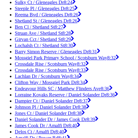
Sulky Ct / Gleneagles Dr
8:24
Steeple Pl / Gleneagles Dr
8:25
Reema Bvd / Gleneagles Dr
8:26
Shetland St / Gleneagles Dr
8:26
Ben Cl / Shetland St
8:27
Struan Ave / Shetland St
8:28
Girvan Cct / Shetland St
8:29
Lochalsh Ct / Shetland St
8:30
Barry Simon Reserve / Gleneagles Dr
8:31
Mossgiel Park Primary School / Scotsburn Way
8:32
Crossdale Rise / Scotsburn Way
8:32
Crossdale Rise / Scotsburn Way
8:33
Lachlan Dr / Scotsburn Way
8:34
Clifton Way / Mossgiel Park Dr
8:34
Endeavour Hills SC / Matthew Flinders Ave
8:36
Lorraine Kovaks Reserve / Daniel Solander Dr
8:36
Dampier Ct / Daniel Solander Dr
8:37
Johnson Pl / Daniel Solander Dr
8:38
Jones Ct / Daniel Solander Dr
8:38
Daniel Solander Dr / James Cook Dr
8:39
James Cook Dr / Amalfi Dr
8:40
Delos Ct / Amalfi Dr
8:40
Amalfi Dr / Power Rd
8:41