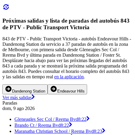
Próximas salidas y lista de paradas del autobús 843
de PTV - Public Transport Victoria
843 de PTV - Public Transport Victoria - autobús Endeavour Hills -
Dandenong Station da servicio a 37 paradas de autobús en la zona
de Melbourne, con primera salida desde Gleneagles Sec Col /
Reema Bvd y última parada en Dandenong Station / Foster St.
Desplázate hacia abajo para ver las próximas llegadas del autobús
843 a cada parada y se mostrará la próxima salida programada del
autobús 843. Puedes consultar el horario completo del autobús 843
y las salidas en tiempo real
en la aplicación
.
Dandenong Station
Endeavour Hills
Ver más salidas
Paradas
dom, 9 ago 2026
Gleneagles Sec Col / Reema Bvd
8:22
Brando Ct / Reema Bvd
8:22
Maranatha Christian School / Reema Bvd
8:23