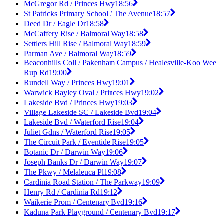
McGregor Rd / Princes Hwy
18:56
St Patricks Primary School / The Avenue
18:57
Deed Dr / Eagle Dr
18:58
McCaffery Rise / Balmoral Way
18:58
Settlers Hill Rise / Balmoral Way
18:59
Parman Ave / Balmoral Way
18:59
Beaconhills Coll / Pakenham Campus / Healesville-Koo Wee
Rup Rd
19:00
Rundell Way / Princes Hwy
19:01
Warwick Bayley Oval / Princes Hwy
19:02
Lakeside Bvd / Princes Hwy
19:03
Village Lakeside SC / Lakeside Bvd
19:04
Lakeside Bvd / Waterford Rise
19:04
Juliet Gdns / Waterford Rise
19:05
The Circuit Park / Eventide Rise
19:05
Botanic Dr / Darwin Way
19:06
Joseph Banks Dr / Darwin Way
19:07
The Pkwy / Melaleuca Pl
19:08
Cardinia Road Station / The Parkway
19:09
Henry Rd / Cardinia Rd
19:12
Waikerie Prom / Centenary Bvd
19:16
Kaduna Park Playground / Centenary Bvd
19:17