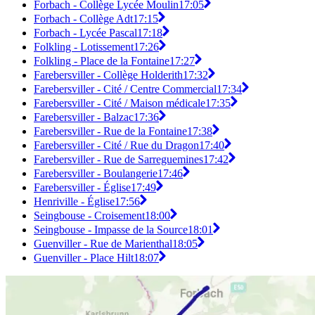
Forbach - Collège Lycée Moulin
17:05
Forbach - Collège Adt
17:15
Forbach - Lycée Pascal
17:18
Folkling - Lotissement
17:26
Folkling - Place de la Fontaine
17:27
Farebersviller - Collège Holderith
17:32
Farebersviller - Cité / Centre Commercial
17:34
Farebersviller - Cité / Maison médicale
17:35
Farebersviller - Balzac
17:36
Farebersviller - Rue de la Fontaine
17:38
Farebersviller - Cité / Rue du Dragon
17:40
Farebersviller - Rue de Sarreguemines
17:42
Farebersviller - Boulangerie
17:46
Farebersviller - Église
17:49
Henriville - Église
17:56
Seingbouse - Croisement
18:00
Seingbouse - Impasse de la Source
18:01
Guenviller - Rue de Marienthal
18:05
Guenviller - Place Hilt
18:07