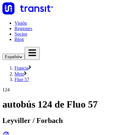
Visión
Regiones
Socios
Blog
Español
Francia
Metz
Fluo 57
124
autobús 124 de Fluo 57
Leyviller / Forbach