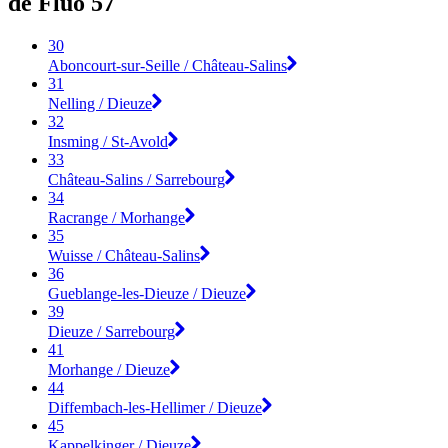
de Fluo 57
30
Aboncourt-sur-Seille / Château-Salins
31
Nelling / Dieuze
32
Insming / St-Avold
33
Château-Salins / Sarrebourg
34
Racrange / Morhange
35
Wuisse / Château-Salins
36
Gueblange-les-Dieuze / Dieuze
39
Dieuze / Sarrebourg
41
Morhange / Dieuze
44
Diffembach-les-Hellimer / Dieuze
45
Kappelkinger / Dieuze