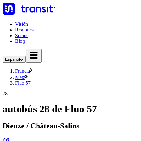
Visión
Regiones
Socios
Blog
Español
Francia
Metz
Fluo 57
28
autobús 28 de Fluo 57
Dieuze / Château-Salins