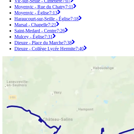
Vic-sur-Seille - Cimetière
7:07
Moyenvic - Rue du Chatry
7:11
Moyenvic - Église
7:13
Haraucourt-sur-Seille - Église
7:18
Marsal - Chapelle
7:21
Saint-Medard - Centre
7:26
Mulcey - Église
7:31
Dieuze - Place du Marche
7:38
Dieuze - Collège Lycée Hermite
7:40