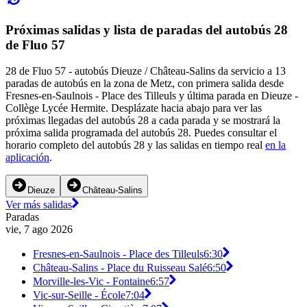
Próximas salidas y lista de paradas del autobús 28
de Fluo 57
28 de Fluo 57 - autobús Dieuze / Château-Salins da servicio a 13
paradas de autobús en la zona de Metz, con primera salida desde
Fresnes-en-Saulnois - Place des Tilleuls y última parada en Dieuze -
Collège Lycée Hermite. Desplázate hacia abajo para ver las
próximas llegadas del autobús 28 a cada parada y se mostrará la
próxima salida programada del autobús 28. Puedes consultar el
horario completo del autobús 28 y las salidas en tiempo real
en la
aplicación
.
Dieuze
Château-Salins
Ver más salidas
Paradas
vie, 7 ago 2026
Fresnes-en-Saulnois - Place des Tilleuls
6:30
Château-Salins - Place du Ruisseau Salé
6:50
Morville-les-Vic - Fontaine
6:57
Vic-sur-Seille - École
7:04