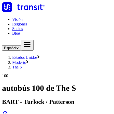
Visión
Regiones
Socios
Blog
Español
Estados Unidos
Modesto
The S
100
autobús 100 de The S
BART - Turlock / Patterson