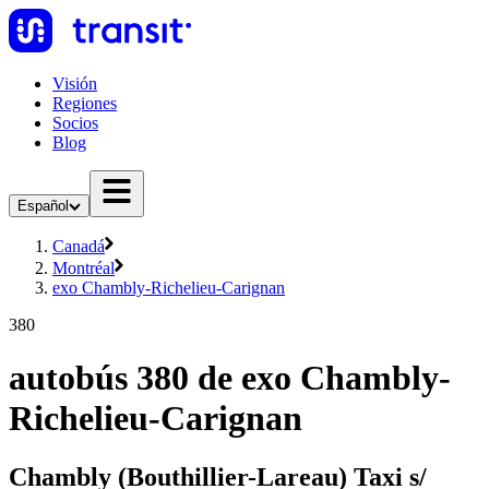
Visión
Regiones
Socios
Blog
Español
Canadá
Montréal
exo Chambly-Richelieu-Carignan
380
autobús 380 de exo Chambly-
Richelieu-Carignan
Chambly (Bouthillier-Lareau) Taxi s/