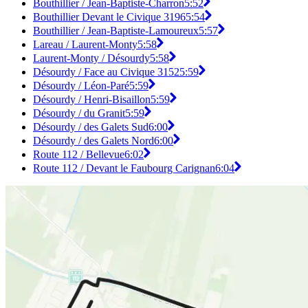
Bouthillier / Jean-Baptiste-Charron
5:52
Bouthillier Devant le Civique 3196
5:54
Bouthillier / Jean-Baptiste-Lamoureux
5:57
Lareau / Laurent-Monty
5:58
Laurent-Monty / Désourdy
5:58
Désourdy / Face au Civique 3152
5:59
Désourdy / Léon-Paré
5:59
Désourdy / Henri-Bisaillon
5:59
Désourdy / du Granit
5:59
Désourdy / des Galets Sud
6:00
Désourdy / des Galets Nord
6:00
Route 112 / Bellevue
6:02
Route 112 / Devant le Faubourg Carignan
6:04