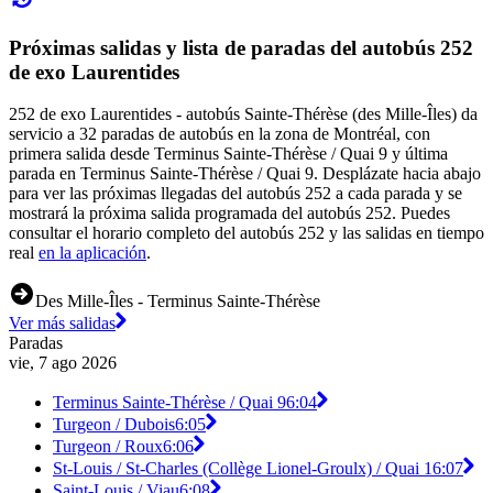
Próximas salidas y lista de paradas del autobús 252
de exo Laurentides
252 de exo Laurentides - autobús Sainte-Thérèse (des Mille-Îles) da
servicio a 32 paradas de autobús en la zona de Montréal, con
primera salida desde Terminus Sainte-Thérèse / Quai 9 y última
parada en Terminus Sainte-Thérèse / Quai 9. Desplázate hacia abajo
para ver las próximas llegadas del autobús 252 a cada parada y se
mostrará la próxima salida programada del autobús 252. Puedes
consultar el horario completo del autobús 252 y las salidas en tiempo
real
en la aplicación
.
Des Mille-Îles - Terminus Sainte-Thérèse
Ver más salidas
Paradas
vie, 7 ago 2026
Terminus Sainte-Thérèse / Quai 9
6:04
Turgeon / Dubois
6:05
Turgeon / Roux
6:06
St-Louis / St-Charles (Collège Lionel-Groulx) / Quai 1
6:07
Saint-Louis / Viau
6:08