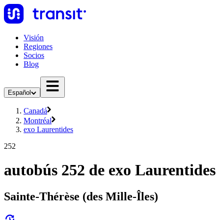
Visión
Regiones
Socios
Blog
Español
Canadá
Montréal
exo Laurentides
252
autobús 252 de exo Laurentides
Sainte-Thérèse (des Mille-Îles)