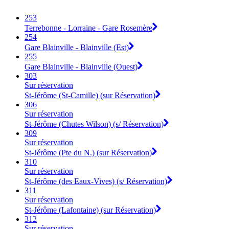
253
Terrebonne - Lorraine - Gare Rosemère
254
Gare Blainville - Blainville (Est)
255
Gare Blainville - Blainville (Ouest)
303
Sur réservation
St-Jérôme (St-Camille) (sur Réservation)
306
Sur réservation
St-Jérôme (Chutes Wilson) (s/ Réservation)
309
Sur réservation
St-Jérôme (Pte du N.) (sur Réservation)
310
Sur réservation
St-Jérôme (des Eaux-Vives) (s/ Réservation)
311
Sur réservation
St-Jérôme (Lafontaine) (sur Réservation)
312
Sur réservation