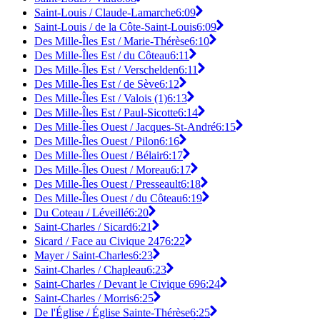
Saint-Louis / Claude-Lamarche
6:09
Saint-Louis / de la Côte-Saint-Louis
6:09
Des Mille-Îles Est / Marie-Thérèse
6:10
Des Mille-Îles Est / du Côteau
6:11
Des Mille-Îles Est / Verschelden
6:11
Des Mille-Îles Est / de Sève
6:12
Des Mille-Îles Est / Valois (1)
6:13
Des Mille-Îles Est / Paul-Sicotte
6:14
Des Mille-Îles Ouest / Jacques-St-André
6:15
Des Mille-Îles Ouest / Pilon
6:16
Des Mille-Îles Ouest / Bélair
6:17
Des Mille-Îles Ouest / Moreau
6:17
Des Mille-Îles Ouest / Presseault
6:18
Des Mille-Îles Ouest / du Côteau
6:19
Du Coteau / Léveillé
6:20
Saint-Charles / Sicard
6:21
Sicard / Face au Civique 247
6:22
Mayer / Saint-Charles
6:23
Saint-Charles / Chapleau
6:23
Saint-Charles / Devant le Civique 69
6:24
Saint-Charles / Morris
6:25
De l'Église / Église Sainte-Thérèse
6:25