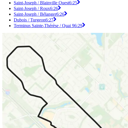
Saint-Joseph / Blainville Ouest
6:25
Saint-Joseph / Roux
6:26
Saint-Joseph / Bélanger
6:26
Dubois / Turgeon
6:27
Terminus Sainte-Thérèse / Quai 9
6:29