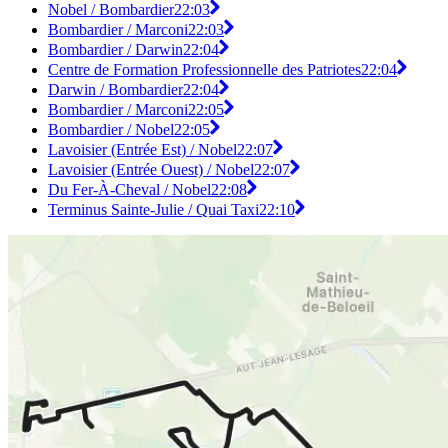
Nobel / Bombardier
22:03
Bombardier / Marconi
22:03
Bombardier / Darwin
22:04
Centre de Formation Professionnelle des Patriotes
22:04
Darwin / Bombardier
22:04
Bombardier / Marconi
22:05
Bombardier / Nobel
22:05
Lavoisier (Entrée Est) / Nobel
22:07
Lavoisier (Entrée Ouest) / Nobel
22:07
Du Fer-À-Cheval / Nobel
22:08
Terminus Sainte-Julie / Quai Taxi
22:10