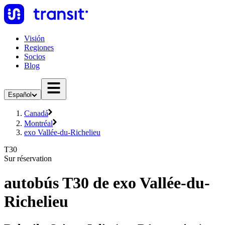
Visión
Regiones
Socios
Blog
Español
Canadá
Montréal
exo Vallée-du-Richelieu
T30
Sur réservation
autobús T30 de exo Vallée-du-
Richelieu