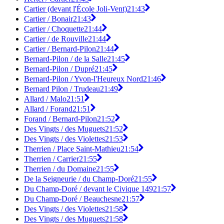
Cartier (devant l'École Joli-Vent)
21:43
Cartier / Bonair
21:43
Cartier / Choquette
21:44
Cartier / de Rouville
21:44
Cartier / Bernard-Pilon
21:44
Bernard-Pilon / de la Salle
21:45
Bernard-Pilon / Dupré
21:45
Bernard-Pilon / Yvon-l'Heureux Nord
21:46
Bernard Pilon / Trudeau
21:49
Allard / Malo
21:51
Allard / Forand
21:51
Forand / Bernard-Pilon
21:52
Des Vingts / des Muguets
21:52
Des Vingts / des Violettes
21:53
Therrien / Place Saint-Mathieu
21:54
Therrien / Carrier
21:55
Therrien / du Domaine
21:55
De la Seigneurie / du Champ-Doré
21:55
Du Champ-Doré / devant le Civique 149
21:57
Du Champ-Doré / Beauchesne
21:57
Des Vingts / des Violettes
21:58
Des Vingts / des Muguets
21:58