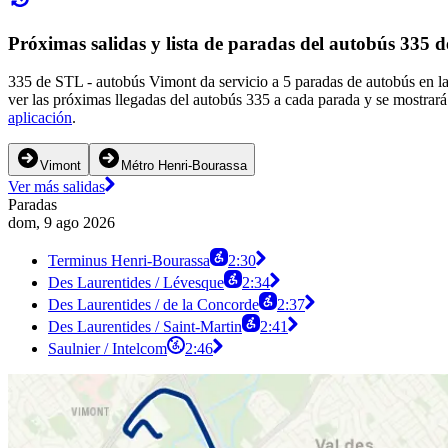
Próximas salidas y lista de paradas del autobús 335 
335 de STL - autobús Vimont da servicio a 5 paradas de autobús en la
ver las próximas llegadas del autobús 335 a cada parada y se mostrará
aplicación
.
Vimont
Métro Henri-Bourassa
Ver más salidas
Paradas
dom, 9 ago 2026
Terminus Henri-Bourassa
2:30
Des Laurentides / Lévesque
2:34
Des Laurentides / de la Concorde
2:37
Des Laurentides / Saint-Martin
2:41
Saulnier / Intelcom
2:46