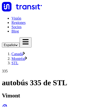
Visión
Regiones
Socios
Blog
Español
Canadá
Montréal
STL
335
autobús 335 de STL
Vimont