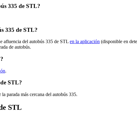
obús 335 de STL?
ús 335 de STL?
 de afluencia del autobús 335 de STL
en la aplicación
(disponible en det
arada de autobús.
L?
ión
.
5 de STL?
r la parada más cercana del autobús 335.
 de STL