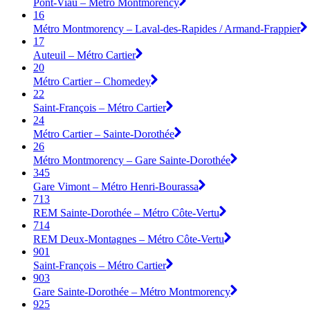
Pont-Viau – Métro Montmorency
16
Métro Montmorency – Laval-des-Rapides / Armand-Frappier
17
Auteuil – Métro Cartier
20
Métro Cartier – Chomedey
22
Saint-François – Métro Cartier
24
Métro Cartier – Sainte-Dorothée
26
Métro Montmorency – Gare Sainte-Dorothée
345
Gare Vimont – Métro Henri-Bourassa
713
REM Sainte-Dorothée – Métro Côte-Vertu
714
REM Deux-Montagnes – Métro Côte-Vertu
901
Saint-François – Métro Cartier
903
Gare Sainte-Dorothée – Métro Montmorency
925