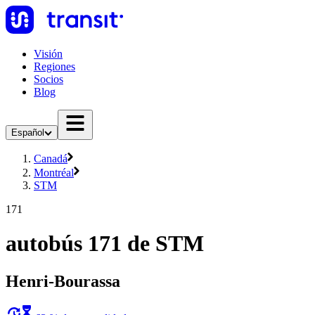
Visión
Regiones
Socios
Blog
Español
Canadá
Montréal
STM
171
autobús 171 de STM
Henri-Bourassa