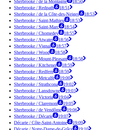
Sherbrooke / de la Montagne
18:50
Sherbrooke / Redpath
18:51
Sherbrooke / de la Côte-des-Neiges
18:53
Sherbrooke / Saint-Mathieu
18:53
Sherbrooke / Saint-Marc
18:54
Sherbrooke / Chomedey
18:55
Sherbrooke / Atwater
18:56
Sherbrooke / Vignal
18:57
Sherbrooke / Wood
18:58
Sherbrooke / Mount-Pleasant
18:58
Sherbrooke / Kitchener
18:59
Sherbrooke / Redfern
18:59
Sherbrooke / Metcalfe
19:00
Sherbrooke / Strathcona
19:02
Sherbrooke / Lansdowne
19:03
Sherbrooke / Victoria
19:04
Sherbrooke / Claremont
19:05
Sherbrooke / de Vendôme
19:06
Sherbrooke / Décarie
19:07
Décarie / Côte-Saint-Antoine
19:09
Décarie / Notre-Dame-de-Grâce
19:10