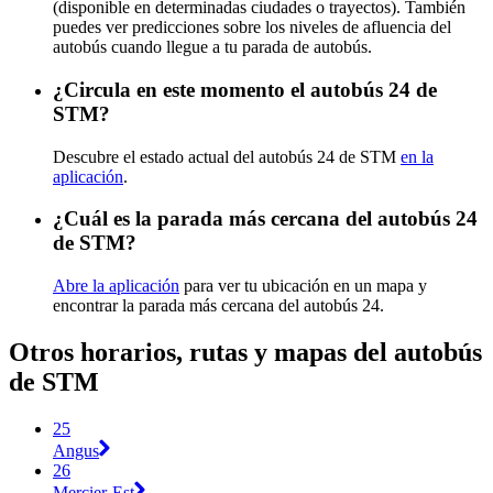
(disponible en determinadas ciudades o trayectos). También
puedes ver predicciones sobre los niveles de afluencia del
autobús cuando llegue a tu parada de autobús.
¿Circula en este momento el autobús 24 de
STM?
Descubre el estado actual del autobús 24 de STM
en la
aplicación
.
¿Cuál es la parada más cercana del autobús 24
de STM?
Abre la aplicación
para ver tu ubicación en un mapa y
encontrar la parada más cercana del autobús 24.
Otros horarios, rutas y mapas del autobús
de STM
25
Angus
26
Mercier-Est