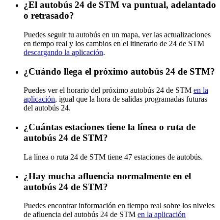
¿El autobús 24 de STM va puntual, adelantado
o retrasado?
Puedes seguir tu autobús en un mapa, ver las actualizaciones
en tiempo real y los cambios en el itinerario de 24 de STM
descargando la aplicación
.
¿Cuándo llega el próximo autobús 24 de STM?
Puedes ver el horario del próximo autobús 24 de STM
en la
aplicación
, igual que la hora de salidas programadas futuras
del autobús 24.
¿Cuántas estaciones tiene la línea o ruta de
autobús 24 de STM?
La línea o ruta 24 de STM tiene 47 estaciones de autobús.
¿Hay mucha afluencia normalmente en el
autobús 24 de STM?
Puedes encontrar información en tiempo real sobre los niveles
de afluencia del autobús 24 de STM
en la aplicación