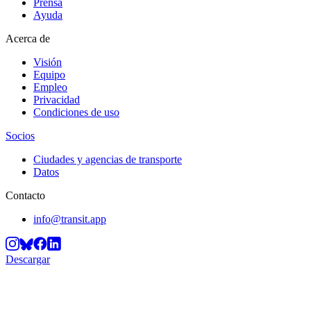
Prensa
Ayuda
Acerca de
Visión
Equipo
Empleo
Privacidad
Condiciones de uso
Socios
Ciudades y agencias de transporte
Datos
Contacto
info@transit.app
Descargar