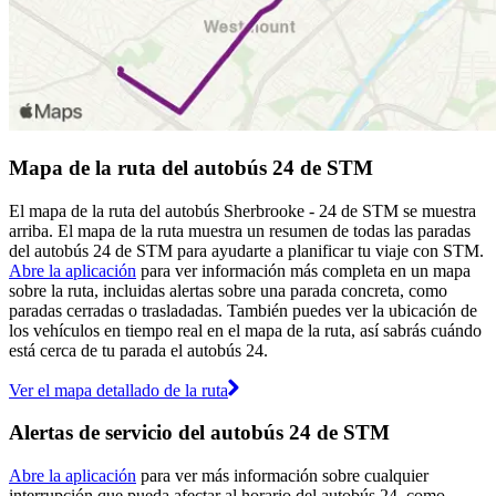
Mapa de la ruta del autobús 24 de STM
El mapa de la ruta del autobús Sherbrooke - 24 de STM se muestra
arriba. El mapa de la ruta muestra un resumen de todas las paradas
del autobús 24 de STM para ayudarte a planificar tu viaje con STM.
Abre la aplicación
para ver información más completa en un mapa
sobre la ruta, incluidas alertas sobre una parada concreta, como
paradas cerradas o trasladadas. También puedes ver la ubicación de
los vehículos en tiempo real en el mapa de la ruta, así sabrás cuándo
está cerca de tu parada el autobús 24.
Ver el mapa detallado de la ruta
Alertas de servicio del autobús 24 de STM
Abre la aplicación
para ver más información sobre cualquier
interrupción que pueda afectar al horario del autobús 24, como