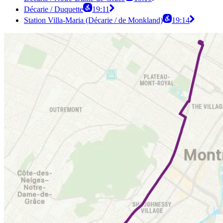
Décarie / Duquette
19:11
Station Villa-Maria (Décarie / de Monkland)
19:14