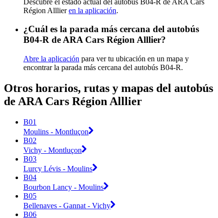
Descubre el estado actual del autobús B04-R de ARA Cars
Région Alllier
en la aplicación
.
¿Cuál es la parada más cercana del autobús
B04-R de ARA Cars Région Alllier?
Abre la aplicación
para ver tu ubicación en un mapa y
encontrar la parada más cercana del autobús B04-R.
Otros horarios, rutas y mapas del autobús
de ARA Cars Région Alllier
B01
Moulins - Montluçon
B02
Vichy - Montluçon
B03
Lurcy Lévis - Moulins
B04
Bourbon Lancy - Moulins
B05
Bellenaves - Gannat - Vichy
B06