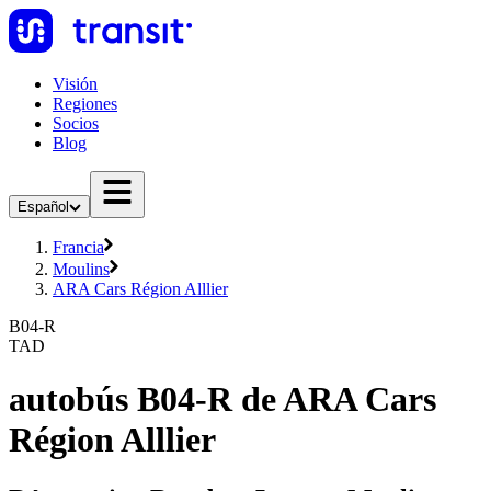
Visión
Regiones
Socios
Blog
Español
Francia
Moulins
ARA Cars Région Alllier
B04-R
TAD
autobús B04-R de ARA Cars
Région Alllier