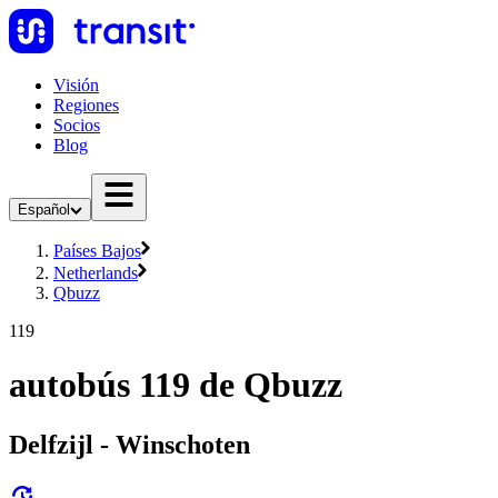
Visión
Regiones
Socios
Blog
Español
Países Bajos
Netherlands
Qbuzz
119
autobús 119 de Qbuzz
Delfzijl - Winschoten