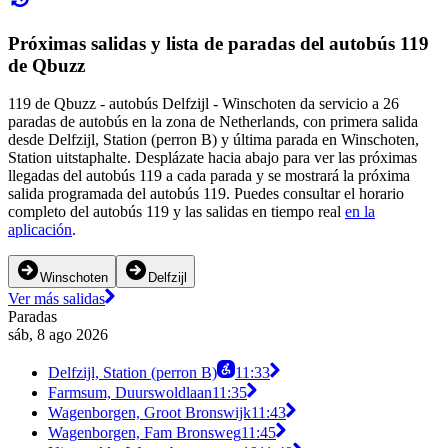
Próximas salidas y lista de paradas del autobús 119
de Qbuzz
119 de Qbuzz - autobús Delfzijl - Winschoten da servicio a 26
paradas de autobús en la zona de Netherlands, con primera salida
desde Delfzijl, Station (perron B) y última parada en Winschoten,
Station uitstaphalte. Desplázate hacia abajo para ver las próximas
llegadas del autobús 119 a cada parada y se mostrará la próxima
salida programada del autobús 119. Puedes consultar el horario
completo del autobús 119 y las salidas en tiempo real
en la
aplicación
.
Winschoten
Delfzijl
Ver más salidas
Paradas
sáb, 8 ago 2026
Delfzijl, Station (perron B)
11:33
Farmsum, Duurswoldlaan
11:35
Wagenborgen, Groot Bronswijk
11:43
Wagenborgen, Fam Bronsweg
11:45