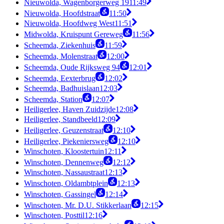
Nieuwolda, Wagenborgerweg 19
11:49
Nieuwolda, Hoofdstraat
11:50
Nieuwolda, Hoofdweg West
11:51
Midwolda, Kruispunt Gereweg
11:56
Scheemda, Ziekenhuis
11:59
Scheemda, Molenstraat
12:00
Scheemda, Oude Rijksweg 94
12:01
Scheemda, Eexterbrug
12:02
Scheemda, Badhuislaan
12:03
Scheemda, Station
12:07
Heiligerlee, Haven Zuidzijde
12:08
Heiligerlee, Standbeeld
12:09
Heiligerlee, Geuzenstraat
12:10
Heiligerlee, Piekeniersweg
12:10
Winschoten, Kloostertuin
12:11
Winschoten, Dennenweg
12:12
Winschoten, Nassaustraat
12:13
Winschoten, Oldambtplein
12:13
Winschoten, Gassingel
12:14
Winschoten, Mr. D.U. Stikkerlaan
12:15
Winschoten, Posttil
12:16