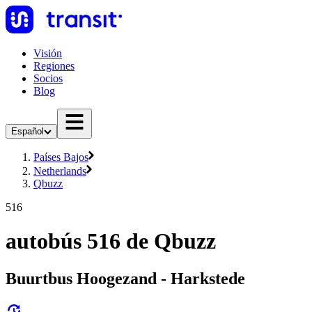
Visión
Regiones
Socios
Blog
Español
Países Bajos
Netherlands
Qbuzz
516
autobús 516 de Qbuzz
Buurtbus Hoogezand - Harkstede