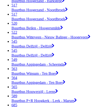
Buurtbus Hoogezand - Harkstede
517
Buurtbus Hoogezand - Noordbroek
517
Buurtbus Hoogezand - Noordbroek
520
Buurtbus Beilen - Hoogersmilde
522
Buurtbus Witteveen - Nieuw Balinge - Hoogeveen
545
Buurtbus Delfzijl - Delfzijl
545
Buurtbus Delfzijl - Delfzijl
549
Buurtbus Appingedam - Scheemda
563
Buurtbus Winsum - Ten Boer
564
Buurtbus Appingedam - Ten Boer
565
Buurtbus Houwerzijl - Leens
589
Buurtbus P+R Hoogkerk - Leek - Marum
685