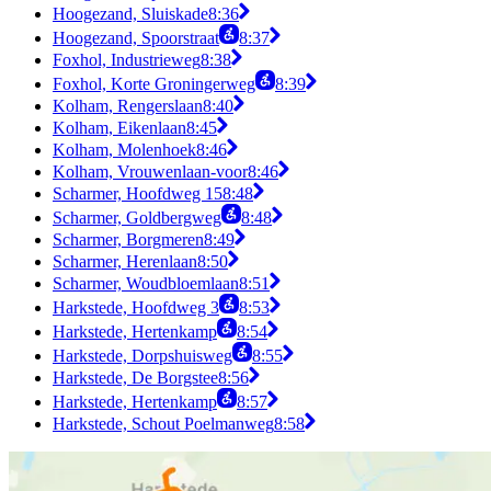
Hoogezand, Sluiskade
8:36
Hoogezand, Spoorstraat
8:37
Foxhol, Industrieweg
8:38
Foxhol, Korte Groningerweg
8:39
Kolham, Rengerslaan
8:40
Kolham, Eikenlaan
8:45
Kolham, Molenhoek
8:46
Kolham, Vrouwenlaan-voor
8:46
Scharmer, Hoofdweg 15
8:48
Scharmer, Goldbergweg
8:48
Scharmer, Borgmeren
8:49
Scharmer, Herenlaan
8:50
Scharmer, Woudbloemlaan
8:51
Harkstede, Hoofdweg 3
8:53
Harkstede, Hertenkamp
8:54
Harkstede, Dorpshuisweg
8:55
Harkstede, De Borgstee
8:56
Harkstede, Hertenkamp
8:57
Harkstede, Schout Poelmanweg
8:58