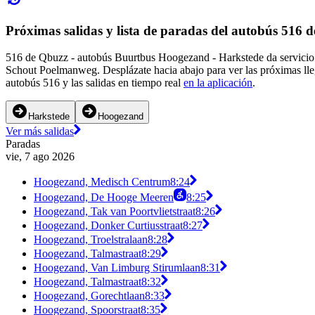
Próximas salidas y lista de paradas del autobús 516 
516 de Qbuzz - autobús Buurtbus Hoogezand - Harkstede da servicio 
Schout Poelmanweg. Desplázate hacia abajo para ver las próximas lleg
autobús 516 y las salidas en tiempo real
en la aplicación
.
Harkstede
Hoogezand
Ver más salidas
Paradas
vie, 7 ago 2026
Hoogezand, Medisch Centrum
8:24
Hoogezand, De Hooge Meeren
8:25
Hoogezand, Tak van Poortvlietstraat
8:26
Hoogezand, Donker Curtiusstraat
8:27
Hoogezand, Troelstralaan
8:28
Hoogezand, Talmastraat
8:29
Hoogezand, Van Limburg Stirumlaan
8:31
Hoogezand, Talmastraat
8:32
Hoogezand, Gorechtlaan
8:33
Hoogezand, Spoorstraat
8:35