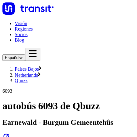
Visión
Regiones
Socios
Blog
Español
Países Bajos
Netherlands
Qbuzz
6093
autobús 6093 de Qbuzz
Earnewald - Burgum Gemeentehûs