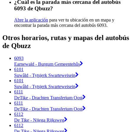
¿Cuál es la parada más cercana del autobús
6093 de Qbuzz?
Abre la aplicación
para ver tu ubicación en un mapa y
encontrar la parada más cercana del autobús 6093.
Otros horarios, rutas y mapas del autobús
de Qbuzz
6093
Earnewald - Burgum Gemeentehûs
6101
Suwâld - Tytsjerk Swarteweisein
6101
Suwâld - Tytsjerk Swarteweisein
6111
DeTike - Drachten Transferium Oost
6111
DeTike - Drachten Transferium Oost
6112
De Tike - Nijega Rijksweg
6112
De Tike - Nijega Rijksweg