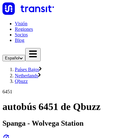
Visión
Regiones
Socios
Blog
Español
Países Bajos
Netherlands
Qbuzz
6451
autobús 6451 de Qbuzz
Spanga - Wolvega Station