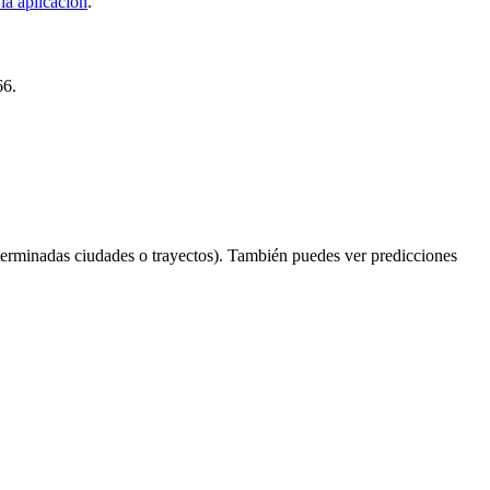
la aplicación
.
66.
terminadas ciudades o trayectos). También puedes ver predicciones