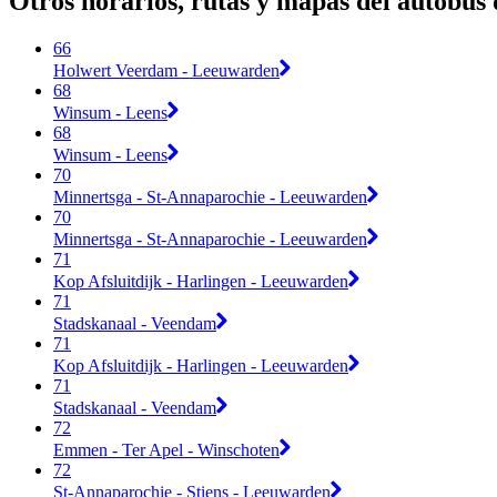
Otros horarios, rutas y mapas del autobús
66
Holwert Veerdam - Leeuwarden
68
Winsum - Leens
68
Winsum - Leens
70
Minnertsga - St-Annaparochie - Leeuwarden
70
Minnertsga - St-Annaparochie - Leeuwarden
71
Kop Afsluitdijk - Harlingen - Leeuwarden
71
Stadskanaal - Veendam
71
Kop Afsluitdijk - Harlingen - Leeuwarden
71
Stadskanaal - Veendam
72
Emmen - Ter Apel - Winschoten
72
St-Annaparochie - Stiens - Leeuwarden