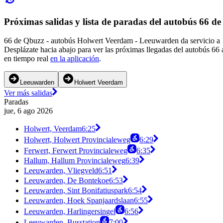
Próximas salidas y lista de paradas del autobús 66 d
66 de Qbuzz - autobús Holwert Veerdam - Leeuwarden da servicio a 1
Desplázate hacia abajo para ver las próximas llegadas del autobús 66 
en tiempo real
en la aplicación
.
Leeuwarden
Holwert Veerdam
Ver más salidas
Paradas
jue, 6 ago 2026
Holwert, Veerdam
6:25
Holwert, Holwert Provincialeweg
6:29
Ferwert, Ferwert Provincialeweg
6:35
Hallum, Hallum Provincialeweg
6:39
Leeuwarden, Vliegveld
6:51
Leeuwarden, De Bontekoe
6:53
Leeuwarden, Sint Bonifatiuspark
6:54
Leeuwarden, Hoek Spanjaardslaan
6:55
Leeuwarden, Harlingersingel
6:56
Leeuwarden, Busstation
7:00