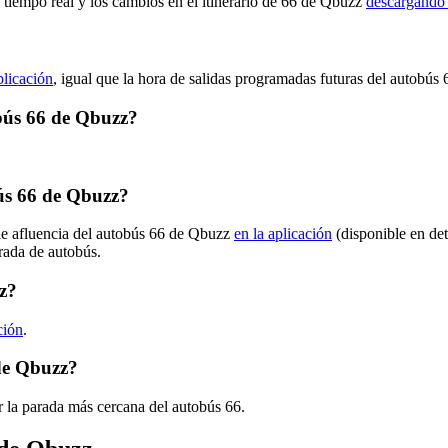
 tiempo real y los cambios en el itinerario de 66 de Qbuzz
descargando 
?
plicación
, igual que la hora de salidas programadas futuras del autobús 
obús 66 de Qbuzz?
ús 66 de Qbuzz?
 de afluencia del autobús 66 de Qbuzz
en la aplicación
(disponible en de
arada de autobús.
z?
ción
.
de Qbuzz?
 la parada más cercana del autobús 66.