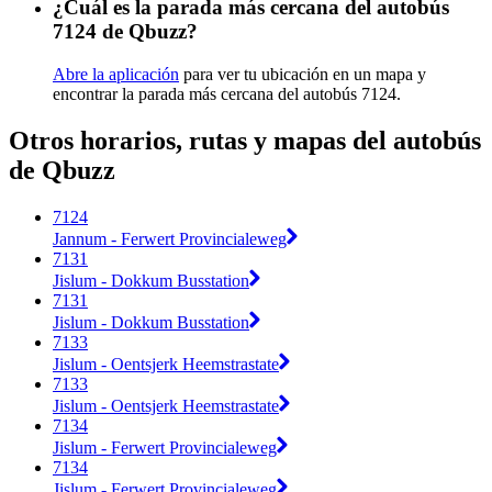
¿Cuál es la parada más cercana del autobús
7124 de Qbuzz?
Abre la aplicación
para ver tu ubicación en un mapa y
encontrar la parada más cercana del autobús 7124.
Otros horarios, rutas y mapas del autobús
de Qbuzz
7124
Jannum - Ferwert Provincialeweg
7131
Jislum - Dokkum Busstation
7131
Jislum - Dokkum Busstation
7133
Jislum - Oentsjerk Heemstrastate
7133
Jislum - Oentsjerk Heemstrastate
7134
Jislum - Ferwert Provincialeweg
7134
Jislum - Ferwert Provincialeweg