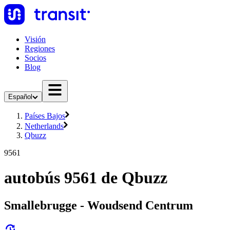
Visión
Regiones
Socios
Blog
Español
Países Bajos
Netherlands
Qbuzz
9561
autobús 9561 de Qbuzz
Smallebrugge - Woudsend Centrum