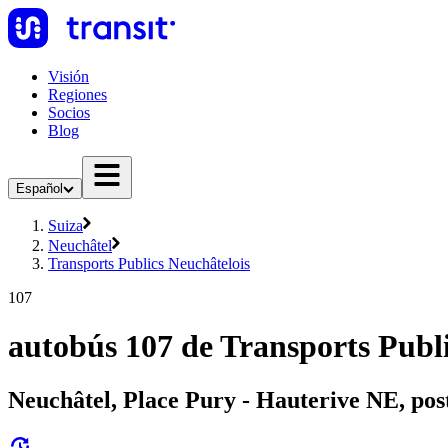
Visión
Regiones
Socios
Blog
Español
Suiza
Neuchâtel
Transports Publics Neuchâtelois
107
autobús 107 de Transports Publi
Neuchâtel, Place Pury - Hauterive NE, pos