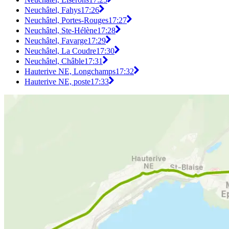
Neuchâtel, Fahys
17:26
Neuchâtel, Portes-Rouges
17:27
Neuchâtel, Ste-Hélène
17:28
Neuchâtel, Favarge
17:29
Neuchâtel, La Coudre
17:30
Neuchâtel, Châble
17:31
Hauterive NE, Longchamps
17:32
Hauterive NE, poste
17:33