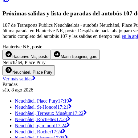
Próximas salidas y lista de paradas del autobús 107 d
107 de Transports Publics Neuchâtelois - autobús Neuchâtel, Place Pu
última parada en Hauterive NE, poste. Desplázate hacia abajo para ve
horario completo del autobús 107 y las salidas en tiempo real
en la ap
Hauterive NE, poste
Hauterive NE, poste
Marin-Epagnier, gare
Neuchâtel, Place Pury
Neuchâtel, Place Pury
Ver más salidas
Paradas
sáb, 8 ago 2026
Neuchâtel, Place Pury
17:19
Neuchâtel, St-Honoré
17:21
Neuchâtel, Terreaux Muséum
17:22
Neuchâtel, Rochettes
17:23
Neuchâtel, gare nord
17:24
Neuchâtel, Rocher
17:24
Neuchâtel, Liserons
17:25