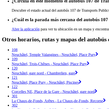
¿Circula en este momento el autobús 107 de Tran
Descubre el estado actual del autobús 107 de Transports Publi
¿Cuál es la parada más cercana del autobús 107 
Abre la aplicación
para ver tu ubicación en un mapa y encontra
Otros horarios, rutas y mapas del autobús 
108
Neuchâtel, Temple Valangines - Neuchâtel, Place Pury
109
Neuchâtel, Trois-Chênes - Neuchâtel, Place Pury
120
Neuchâtel, gare nord - Chambrelien, gare
121
Neuchâtel, Place Pury - Neuchâtel, Piscines
122
Corcelles NE, Place de la Gare - Neuchâtel, gare nord
301
La Chaux-de-Fonds, Arêtes - La Chaux-de-Fonds, Recorne
302