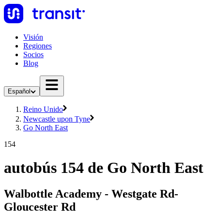
Visión
Regiones
Socios
Blog
Español
Reino Unido
Newcastle upon Tyne
Go North East
154
autobús 154 de Go North East
Walbottle Academy - Westgate Rd-
Gloucester Rd