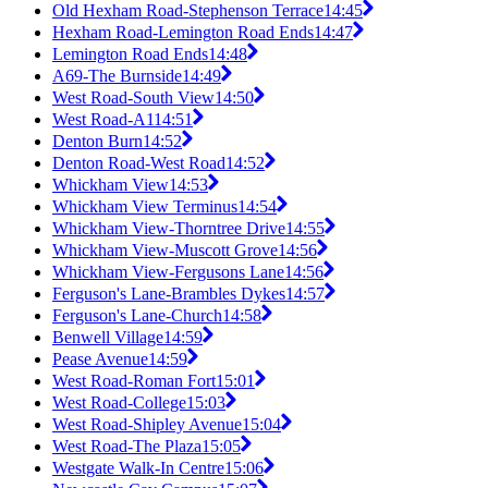
Old Hexham Road-Stephenson Terrace
14:45
Hexham Road-Lemington Road Ends
14:47
Lemington Road Ends
14:48
A69-The Burnside
14:49
West Road-South View
14:50
West Road-A1
14:51
Denton Burn
14:52
Denton Road-West Road
14:52
Whickham View
14:53
Whickham View Terminus
14:54
Whickham View-Thorntree Drive
14:55
Whickham View-Muscott Grove
14:56
Whickham View-Fergusons Lane
14:56
Ferguson's Lane-Brambles Dykes
14:57
Ferguson's Lane-Church
14:58
Benwell Village
14:59
Pease Avenue
14:59
West Road-Roman Fort
15:01
West Road-College
15:03
West Road-Shipley Avenue
15:04
West Road-The Plaza
15:05
Westgate Walk-In Centre
15:06