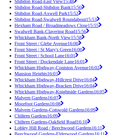
Shibdon Road-East View
15:48
Shibdon Road-Shibdon Bank
15:50
Shibdon Road-Axwell Park
15:52
Shibdon Road-Swalwell Roundabout
15:53
Hexham Road / Broadmeadows Close
15:55
Swalwell Bank-Clavering Road
15:56
Whickham Bank-North View
15:58
Front Street / Glebe Avenue
16:00
Front Street / St Mary's Green
16:00
Front Street / School Lane
16:01
Front Street / Dockendale Lane
16:01
Whickham Highway-Coniston Avenue
16:02
Mansion Heights
16:03
Whickham Highway-Hillcrest Drive
16:04
Whickham Highway-Bracken Drive
16:04
Whickham Highway-Knightside Gardens
16:05
Malvern Gardens
16:07
Moorfoot Gardens
16:08
Malvern Gardens-Cotswold Gardens
16:09
Chiltern Gardens
16:09
Chiltern Gardens-Oakfield Road
16:10
Lobley Hill Road / Beechwood Gardens
16:11
Beechwood Gardens-Elderwood Gardens
16:11