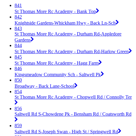
841
St Thomas More Rc Academy - Bank Top
842
Knightside Gardens-Whickham Hwy - Back Ln-Sch
843
St Thomas More Rc Academy - Durham Rd-Appledore
Gardens
844
St Thomas More Rc Academy - Durham Rd-Harlow Green
845
St Thomas More Rc Academy - Hagg Farm
846
Kingsmeadow Community Sch - Saltwell Pk
850
Broadway - Back Lane-School
854
St Thomas More Rc Academy - Chopwell Rd / Connolly Ter
856
Saltwell Rd S-Chowdene Pk - Bensham Rd / Coatsworth Rd
859
Saltwell Rd S-Joseph Swan - High St / Springwell Rd