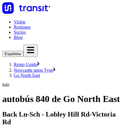
Visión
Regiones
Socios
Blog
Español
Reino Unido
Newcastle upon Tyne
Go North East
840
autobús 840 de Go North East
Back Ln-Sch - Lobley Hill Rd-Victoria
Rd