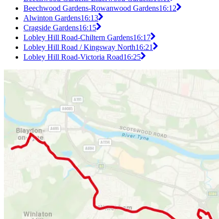
Beechwood Gardens-Rowanwood Gardens
16:12
Alwinton Gardens
16:13
Cragside Gardens
16:15
Lobley Hill Road-Chiltern Gardens
16:17
Lobley Hill Road / Kingsway North
16:21
Lobley Hill Road-Victoria Road
16:25