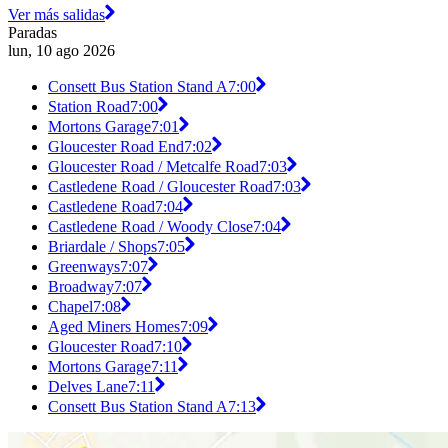
Ver más salidas
Paradas
lun, 10 ago 2026
Consett Bus Station Stand A
7:00
Station Road
7:00
Mortons Garage
7:01
Gloucester Road End
7:02
Gloucester Road / Metcalfe Road
7:03
Castledene Road / Gloucester Road
7:03
Castledene Road
7:04
Castledene Road / Woody Close
7:04
Briardale / Shops
7:05
Greenways
7:07
Broadway
7:07
Chapel
7:08
Aged Miners Homes
7:09
Gloucester Road
7:10
Mortons Garage
7:11
Delves Lane
7:11
Consett Bus Station Stand A
7:13