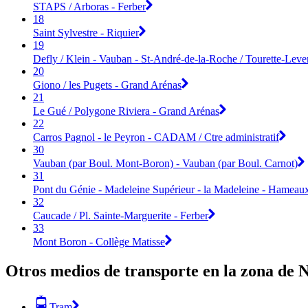
STAPS / Arboras - Ferber
18
Saint Sylvestre - Riquier
19
Defly / Klein - Vauban - St-André-de-la-Roche / Tourette-Leve
20
Giono / les Pugets - Grand Arénas
21
Le Gué / Polygone Riviera - Grand Arénas
22
Carros Pagnol - le Peyron - CADAM / Ctre administratif
30
Vauban (par Boul. Mont-Boron) - Vauban (par Boul. Carnot)
31
Pont du Génie - Madeleine Supérieur - la Madeleine - Hameaux
32
Caucade / Pl. Sainte-Marguerite - Ferber
33
Mont Boron - Collège Matisse
Otros medios de transporte en la zona de 
Tram