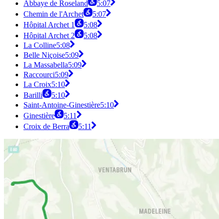
Abbaye de Roseland
5:07
Chemin de l'Archet
5:07
Hôpital Archet 1
5:08
Hôpital Archet 2
5:08
La Colline
5:08
Belle Niçoise
5:09
La Massabella
5:09
Raccourci
5:09
La Croix
5:10
Barilli
5:10
Saint-Antoine-Ginestière
5:10
Ginestière
5:11
Croix de Berra
5:11