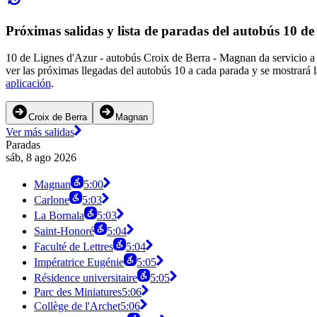
Próximas salidas y lista de paradas del autobús 10 d
10 de Lignes d'Azur - autobús Croix de Berra - Magnan da servicio a
ver las próximas llegadas del autobús 10 a cada parada y se mostrará 
aplicación
.
Croix de Berra
Magnan
Ver más salidas
Paradas
sáb, 8 ago 2026
Magnan
5:00
Carlone
5:03
La Bornala
5:03
Saint-Honoré
5:04
Faculté de Lettres
5:04
Impératrice Eugénie
5:05
Résidence universitaire
5:05
Parc des Miniatures
5:06
Collège de l'Archet
5:06