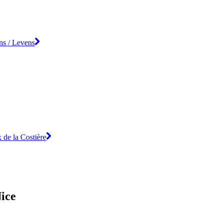
ns / Levens
 de la Costière
Nice