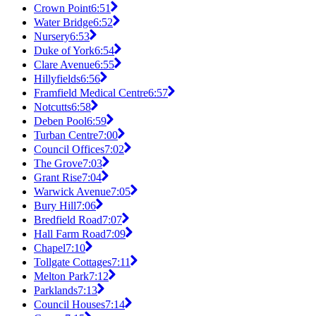
Crown Point
6:51
Water Bridge
6:52
Nursery
6:53
Duke of York
6:54
Clare Avenue
6:55
Hillyfields
6:56
Framfield Medical Centre
6:57
Notcutts
6:58
Deben Pool
6:59
Turban Centre
7:00
Council Offices
7:02
The Grove
7:03
Grant Rise
7:04
Warwick Avenue
7:05
Bury Hill
7:06
Bredfield Road
7:07
Hall Farm Road
7:09
Chapel
7:10
Tollgate Cottages
7:11
Melton Park
7:12
Parklands
7:13
Council Houses
7:14