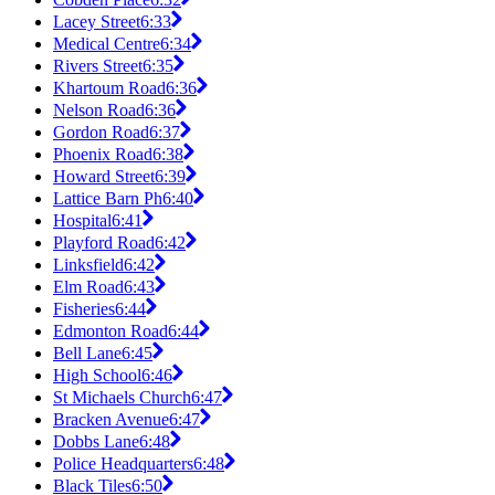
Lacey Street
6:33
Medical Centre
6:34
Rivers Street
6:35
Khartoum Road
6:36
Nelson Road
6:36
Gordon Road
6:37
Phoenix Road
6:38
Howard Street
6:39
Lattice Barn Ph
6:40
Hospital
6:41
Playford Road
6:42
Linksfield
6:42
Elm Road
6:43
Fisheries
6:44
Edmonton Road
6:44
Bell Lane
6:45
High School
6:46
St Michaels Church
6:47
Bracken Avenue
6:47
Dobbs Lane
6:48
Police Headquarters
6:48
Black Tiles
6:50