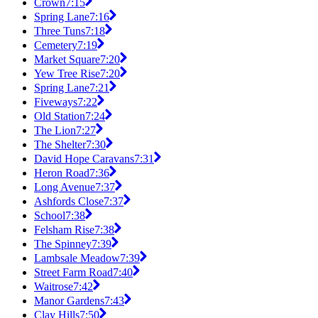
Crown
7:15
Spring Lane
7:16
Three Tuns
7:18
Cemetery
7:19
Market Square
7:20
Yew Tree Rise
7:20
Spring Lane
7:21
Fiveways
7:22
Old Station
7:24
The Lion
7:27
The Shelter
7:30
David Hope Caravans
7:31
Heron Road
7:36
Long Avenue
7:37
Ashfords Close
7:37
School
7:38
Felsham Rise
7:38
The Spinney
7:39
Lambsale Meadow
7:39
Street Farm Road
7:40
Waitrose
7:42
Manor Gardens
7:43
Clay Hills
7:50