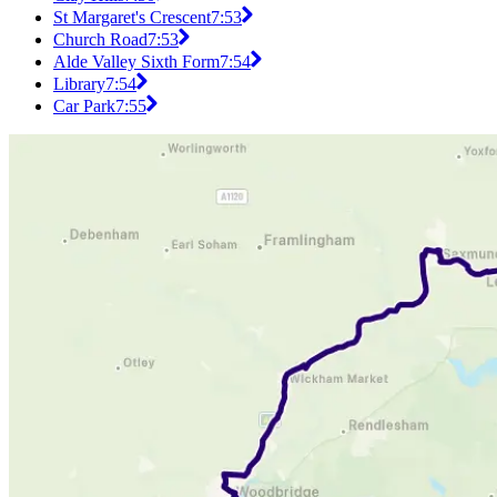
St Margaret's Crescent
7:53
Church Road
7:53
Alde Valley Sixth Form
7:54
Library
7:54
Car Park
7:55