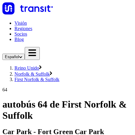
Visión
Regiones
Socios
Blog
Español
Reino Unido
Norfolk & Suffolk
First Norfolk & Suffolk
64
autobús 64 de First Norfolk &
Suffolk
Car Park - Fort Green Car Park