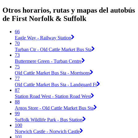
Otros horarios, rutas y mapas del autobús
de First Norfolk & Suffolk
66
Eagle Way - Railway Station
70
Turban Ctr - Old Cattle Market Bus Sta
73
Buttermere Green - Turban Centre
75
Old Cattle Market Bus Sta - Morrisons
77
Old Cattle Market Bus Sta - Landguard Ft
87
Station Road West - Station Road West
88
Argos Store - Old Cattle Market Bus Sta
99
Suffolk Wildlife Park - Bus Station
100
Norwich Castle - Norwich Castle
101