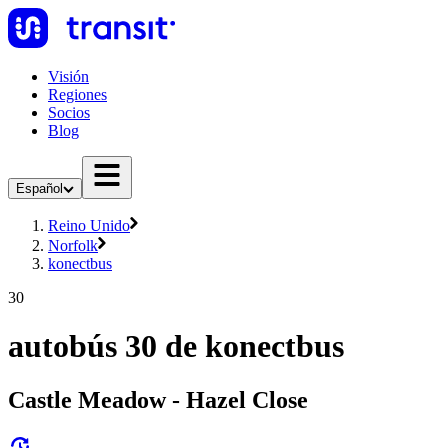
Visión
Regiones
Socios
Blog
Español
Reino Unido
Norfolk
konectbus
30
autobús 30 de konectbus
Castle Meadow - Hazel Close