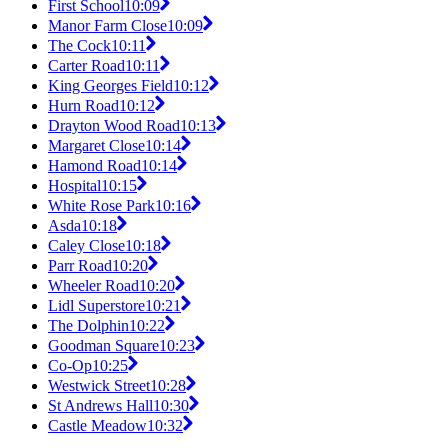
First School
10:09
Manor Farm Close
10:09
The Cock
10:11
Carter Road
10:11
King Georges Field
10:12
Hurn Road
10:12
Drayton Wood Road
10:13
Margaret Close
10:14
Hamond Road
10:14
Hospital
10:15
White Rose Park
10:16
Asda
10:18
Caley Close
10:18
Parr Road
10:20
Wheeler Road
10:20
Lidl Superstore
10:21
The Dolphin
10:22
Goodman Square
10:23
Co-Op
10:25
Westwick Street
10:28
St Andrews Hall
10:30
Castle Meadow
10:32