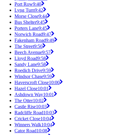
Port Row
9:40
Lyng Turn
9:42
Morse Close
9:44
Bus Shelter
9:45
Porters Lane
9:45
Norwich Road
9:47
Fakenham Road
9:49
The Street
9:50
Beech Avenue
9:57
Lloyd Road
9:58
Sandy Lane
9:58
Roedich Drive
9:59
Windsor Chase
9:59
Haverscroft Close
10:00
Hazel Close
10:01
Ashdown Way
10:01
The Otter
10:02
Castle Rise
10:03
Radcliffe Road
10:03
Cricket Close
10:04
Winners Walk
10:04
Cator Road
10:08