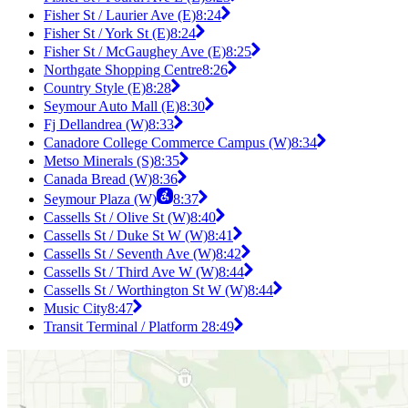
Fisher St / Laurier Ave (E)
8:24
Fisher St / York St (E)
8:24
Fisher St / McGaughey Ave (E)
8:25
Northgate Shopping Centre
8:26
Country Style (E)
8:28
Seymour Auto Mall (E)
8:30
Fj Dellandrea (W)
8:33
Canadore College Commerce Campus (W)
8:34
Metso Minerals (S)
8:35
Canada Bread (W)
8:36
Seymour Plaza (W)
8:37
Cassells St / Olive St (W)
8:40
Cassells St / Duke St W (W)
8:41
Cassells St / Seventh Ave (W)
8:42
Cassells St / Third Ave W (W)
8:44
Cassells St / Worthington St W (W)
8:44
Music City
8:47
Transit Terminal / Platform 2
8:49