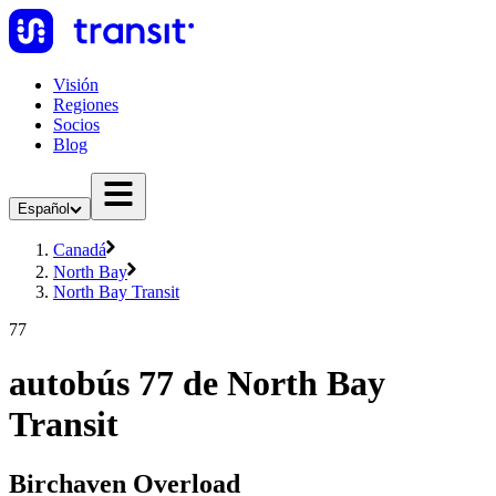
Visión
Regiones
Socios
Blog
Español
Canadá
North Bay
North Bay Transit
77
autobús 77 de North Bay
Transit
Birchaven Overload