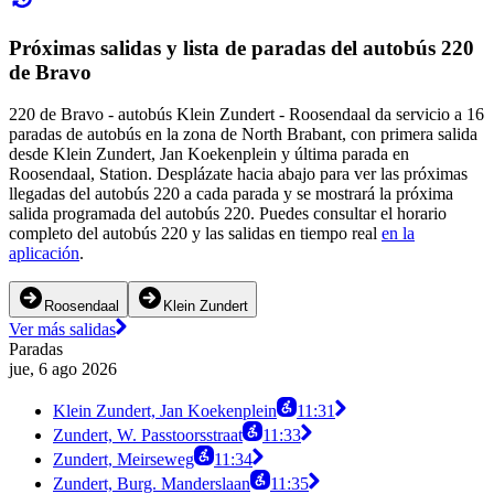
Próximas salidas y lista de paradas del autobús 220
de Bravo
220 de Bravo - autobús Klein Zundert - Roosendaal da servicio a 16
paradas de autobús en la zona de North Brabant, con primera salida
desde Klein Zundert, Jan Koekenplein y última parada en
Roosendaal, Station. Desplázate hacia abajo para ver las próximas
llegadas del autobús 220 a cada parada y se mostrará la próxima
salida programada del autobús 220. Puedes consultar el horario
completo del autobús 220 y las salidas en tiempo real
en la
aplicación
.
Roosendaal
Klein Zundert
Ver más salidas
Paradas
jue, 6 ago 2026
Klein Zundert, Jan Koekenplein
11:31
Zundert, W. Passtoorsstraat
11:33
Zundert, Meirseweg
11:34
Zundert, Burg. Manderslaan
11:35