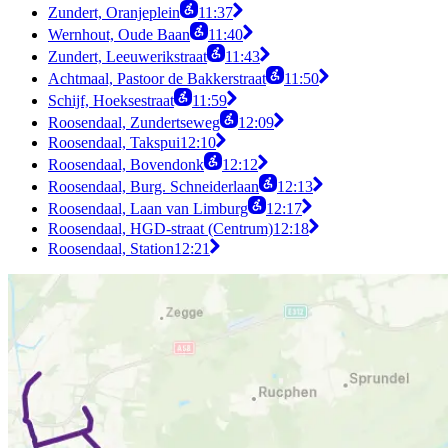
Zundert, Oranjeplein
11:37
Wernhout, Oude Baan
11:40
Zundert, Leeuwerikstraat
11:43
Achtmaal, Pastoor de Bakkerstraat
11:50
Schijf, Hoeksestraat
11:59
Roosendaal, Zundertseweg
12:09
Roosendaal, Takspui
12:10
Roosendaal, Bovendonk
12:12
Roosendaal, Burg. Schneiderlaan
12:13
Roosendaal, Laan van Limburg
12:17
Roosendaal, HGD-straat (Centrum)
12:18
Roosendaal, Station
12:21