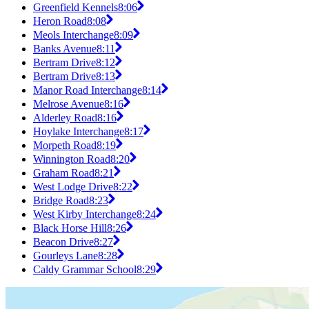
Greenfield Kennels
8:06
Heron Road
8:08
Meols Interchange
8:09
Banks Avenue
8:11
Bertram Drive
8:12
Bertram Drive
8:13
Manor Road Interchange
8:14
Melrose Avenue
8:16
Alderley Road
8:16
Hoylake Interchange
8:17
Morpeth Road
8:19
Winnington Road
8:20
Graham Road
8:21
West Lodge Drive
8:22
Bridge Road
8:23
West Kirby Interchange
8:24
Black Horse Hill
8:26
Beacon Drive
8:27
Gourleys Lane
8:28
Caldy Grammar School
8:29