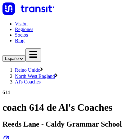
Visión
Regiones
Socios
Blog
Español
Reino Unido
North West England
Al's Coaches
614
coach 614 de Al's Coaches
Reeds Lane - Caldy Grammar School