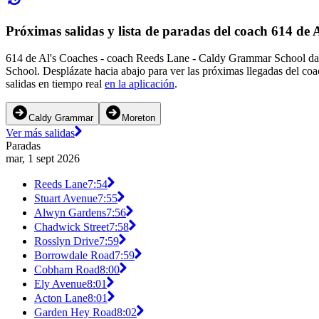
Próximas salidas y lista de paradas del coach 614 de 
614 de Al's Coaches - coach Reeds Lane - Caldy Grammar School da 
School. Desplázate hacia abajo para ver las próximas llegadas del co
salidas en tiempo real
en la aplicación
.
Caldy Grammar
Moreton
Ver más salidas
Paradas
mar, 1 sept 2026
Reeds Lane
7:54
Stuart Avenue
7:55
Alwyn Gardens
7:56
Chadwick Street
7:58
Rosslyn Drive
7:59
Borrowdale Road
7:59
Cobham Road
8:00
Ely Avenue
8:01
Acton Lane
8:01
Garden Hey Road
8:02