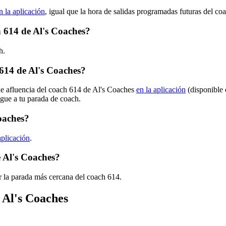
n la aplicación
, igual que la hora de salidas programadas futuras del co
h 614 de Al's Coaches?
h.
614 de Al's Coaches?
de afluencia del coach 614 de Al's Coaches
en la aplicación
(disponible 
egue a tu parada de coach.
oaches?
aplicación
.
 Al's Coaches?
r la parada más cercana del coach 614.
 Al's Coaches