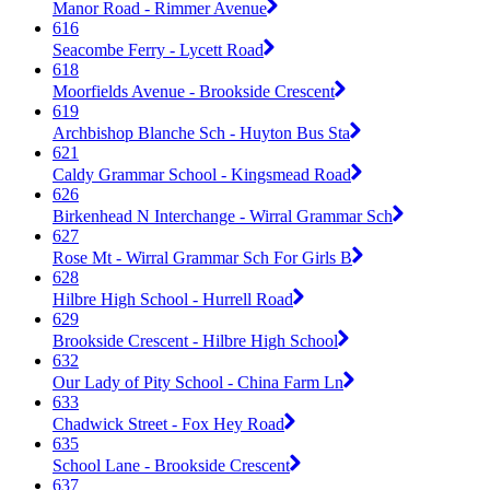
Manor Road - Rimmer Avenue
616
Seacombe Ferry - Lycett Road
618
Moorfields Avenue - Brookside Crescent
619
Archbishop Blanche Sch - Huyton Bus Sta
621
Caldy Grammar School - Kingsmead Road
626
Birkenhead N Interchange - Wirral Grammar Sch
627
Rose Mt - Wirral Grammar Sch For Girls B
628
Hilbre High School - Hurrell Road
629
Brookside Crescent - Hilbre High School
632
Our Lady of Pity School - China Farm Ln
633
Chadwick Street - Fox Hey Road
635
School Lane - Brookside Crescent
637