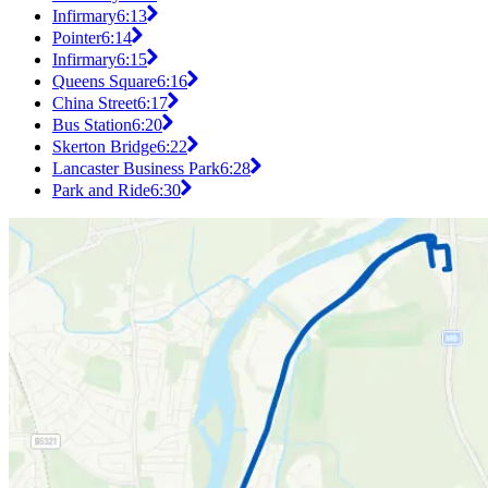
Infirmary
6:13
Pointer
6:14
Infirmary
6:15
Queens Square
6:16
China Street
6:17
Bus Station
6:20
Skerton Bridge
6:22
Lancaster Business Park
6:28
Park and Ride
6:30