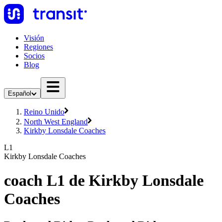
Visión
Regiones
Socios
Blog
Español
Reino Unido
North West England
Kirkby Lonsdale Coaches
L1
Kirkby Lonsdale Coaches
coach L1 de Kirkby Lonsdale
Coaches