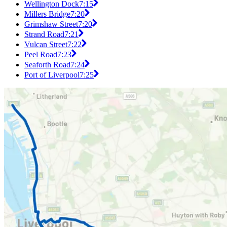
Wellington Dock
7:15
Millers Bridge
7:20
Grimshaw Street
7:20
Strand Road
7:21
Vulcan Street
7:22
Peel Road
7:23
Seaforth Road
7:24
Port of Liverpool
7:25