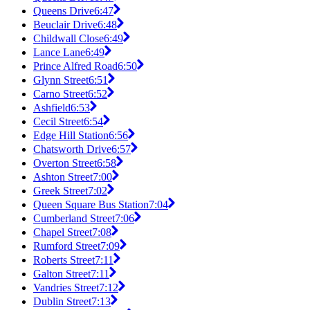
Queens Drive
6:47
Beuclair Drive
6:48
Childwall Close
6:49
Lance Lane
6:49
Prince Alfred Road
6:50
Glynn Street
6:51
Carno Street
6:52
Ashfield
6:53
Cecil Street
6:54
Edge Hill Station
6:56
Chatsworth Drive
6:57
Overton Street
6:58
Ashton Street
7:00
Greek Street
7:02
Queen Square Bus Station
7:04
Cumberland Street
7:06
Chapel Street
7:08
Rumford Street
7:09
Roberts Street
7:11
Galton Street
7:11
Vandries Street
7:12
Dublin Street
7:13