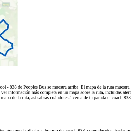
pool - 838 de Peoples Bus se muestra arriba. El mapa de la ruta muestr
 ver información más completa en un mapa sobre la ruta, incluidas alert
mapa de la ruta, así sabrás cuándo está cerca de tu parada el coach 838
ón que pueda afectar al horario del coach 838, como desvíos, traslados 