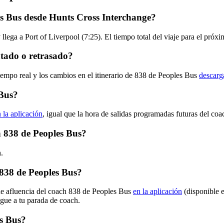
es Bus desde Hunts Cross Interchange?
lega a Port of Liverpool (7:25). El tiempo total del viaje para el pró
ntado o retrasado?
iempo real y los cambios en el itinerario de 838 de Peoples Bus
descarg
 Bus?
 la aplicación
, igual que la hora de salidas programadas futuras del coa
ch 838 de Peoples Bus?
.
838 de Peoples Bus?
 de afluencia del coach 838 de Peoples Bus
en la aplicación
(disponible 
egue a tu parada de coach.
es Bus?