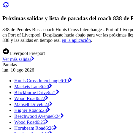
Próximas salidas y lista de paradas del coach 838 de 
838 de Peoples Bus - coach Hunts Cross Interchange - Port of Liverp
en Port of Liverpool. Desplázate hacia abajo para ver las próximas l
838 y las salidas en tiempo real
en la aplicación
.
Liverpool Freeport
Ver más salidas
Paradas
lun, 10 ago 2026
Hunts Cross Interchange
6:19
Mackets Lane
6:20
Blackburne Drive
6:21
Wood Road
6:22
Mansell Drive
6:23
Higher Road
6:23
Beechwood Avenue
6:24
Wood Road
6:25
Hornbeam Road
6:26