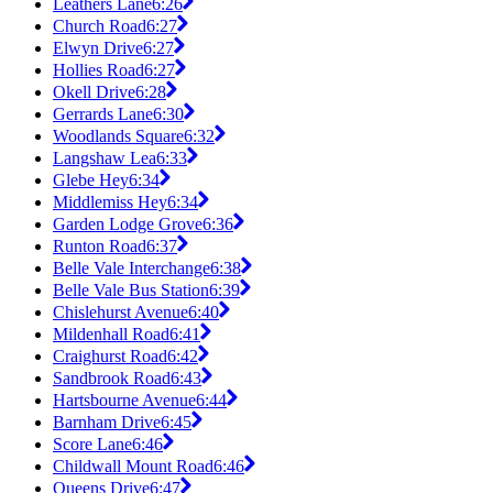
Leathers Lane
6:26
Church Road
6:27
Elwyn Drive
6:27
Hollies Road
6:27
Okell Drive
6:28
Gerrards Lane
6:30
Woodlands Square
6:32
Langshaw Lea
6:33
Glebe Hey
6:34
Middlemiss Hey
6:34
Garden Lodge Grove
6:36
Runton Road
6:37
Belle Vale Interchange
6:38
Belle Vale Bus Station
6:39
Chislehurst Avenue
6:40
Mildenhall Road
6:41
Craighurst Road
6:42
Sandbrook Road
6:43
Hartsbourne Avenue
6:44
Barnham Drive
6:45
Score Lane
6:46
Childwall Mount Road
6:46
Queens Drive
6:47