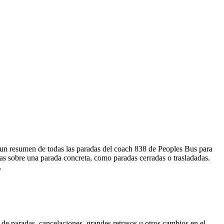
a un resumen de todas las paradas del coach 838 de Peoples Bus para
as sobre una parada concreta, como paradas cerradas o trasladadas.
.
de paradas, cancelaciones, grandes retrasos u otros cambios en el