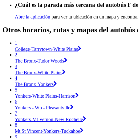
¿Cuál es la parada más cercana del autobús F d
Abre la aplicación
para ver tu ubicación en un mapa y encontrar
Otros horarios, rutas y mapas del autobús
1
College-Tarrytown-White Plains
2
The Bronx-Tudor Woods
3
The Bronx-White Plains
4
The Bronx-Yonkers
5
Yonkers-White Plains-Harrison
6
Yonkers - Wp - Pleasantville
7
Yonkers-Mt Vernon-New Rochelle
8
Mt St Vincent-Yonkers-Tuckahoe
9