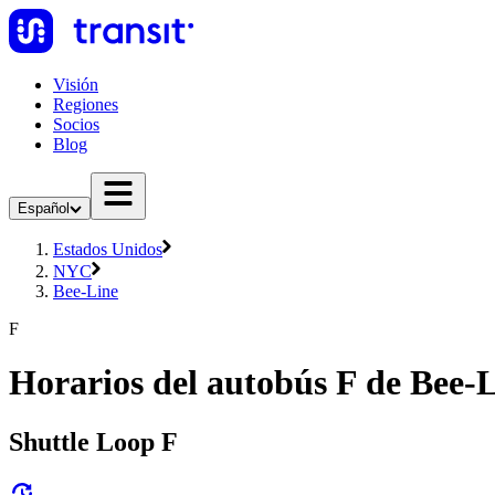
Visión
Regiones
Socios
Blog
Español
Estados Unidos
NYC
Bee-Line
F
Horarios del autobús F de Bee-
Shuttle Loop F