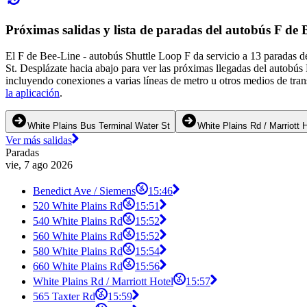
Próximas salidas y lista de paradas del autobús F de 
El F de Bee-Line - autobús Shuttle Loop F da servicio a 13 paradas 
St. Desplázate hacia abajo para ver las próximas llegadas del autobús
incluyendo conexiones a varias líneas de metro u otros medios de tran
la aplicación
.
White Plains Bus Terminal Water St
White Plains Rd / Marriott 
Ver más salidas
Paradas
vie, 7 ago 2026
Benedict Ave / Siemens
15:46
520 White Plains Rd
15:51
540 White Plains Rd
15:52
560 White Plains Rd
15:52
580 White Plains Rd
15:54
660 White Plains Rd
15:56
White Plains Rd / Marriott Hotel
15:57
565 Taxter Rd
15:59