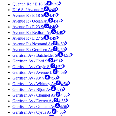
Quentin Rd / E 16 St
4:45
E 16 St / Avenue R
4:46
Avenue R / E 18 St
4:47
Avenue R / Ocean Av
4:47
Avenue R / E 23 St
4:48
Avenue R / Bedford Av
4:49
Avenue R / E 27 St
4:49
Avenue R / Nostrand Av
4:50
Avenue R / Gerritsen Av
4:50
Gerritsen Av / Batchelder St
4:51
Gerritsen Av / Ford St
4:51
Gerritsen Av / Coyle St
4:52
Gerritsen Av / Avenue U
4:53
Gerritsen Av / Av V
4:53
Gerritsen Av / Whitney Av
4:54
Gerritsen Av / Bijou Av
4:55
Gerritsen Av / Channel Av
4:55
Gerritsen Av / Everett Av
4:55
Gerritsen Av / Gotham Av
4:56
Gerritsen Av / Cyrus Av
4:56