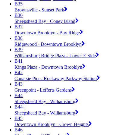
B35
Brownsville - Sunset Park
B36
Sheepshead Bay - Coney Island
B37
Downtown Brooklyn - Bay Ridge
B38
Ridgewood - Downtown Brooklyn
B39
Williamsburg Bridge Plaza - Lower E Side
B41
Kings Plaza - Downtown Brooklyn
B42
Canarsie Pier - Rockaway Parkway Station
B43
Greenpoint - Lefferts Gardens
B44
Sheepshead Bay - Williamsburg
B44+
Sheepshead Bay - Williamsburg
B45
Downtown Brooklyn - Crown Heights
B46