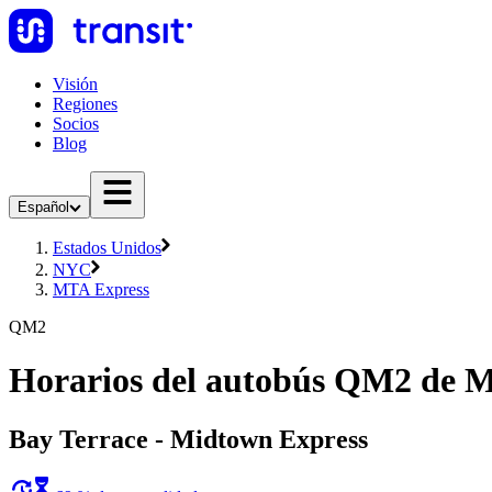
Visión
Regiones
Socios
Blog
Español
Estados Unidos
NYC
MTA Express
QM2
Horarios del autobús QM2 de 
Bay Terrace - Midtown Express