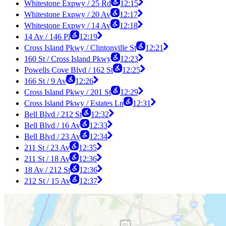
Whitestone Expwy / 25 Rd
12:15
Whitestone Expwy / 20 Av
12:17
Whitestone Expwy / 14 Av
12:18
14 Av / 146 Pl
12:19
Cross Island Pkwy / Clintonville St
12:21
160 St / Cross Island Pkwy
12:23
Powells Cove Blvd / 162 St
12:25
166 St / 9 Av
12:26
Cross Island Pkwy / 201 St
12:29
Cross Island Pkwy / Estates Ln
12:31
Bell Blvd / 212 St
12:32
Bell Blvd / 16 Av
12:33
Bell Blvd / 23 Av
12:34
211 St / 23 Av
12:35
211 St / 18 Av
12:36
18 Av / 212 St
12:36
212 St / 15 Av
12:37