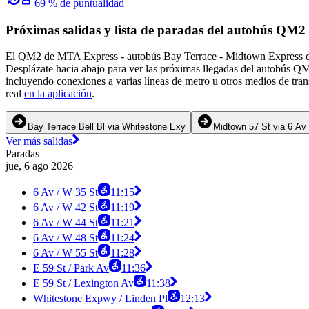
69 % de puntualidad
Próximas salidas y lista de paradas del autobús QM
El QM2 de MTA Express - autobús Bay Terrace - Midtown Express da s
Desplázate hacia abajo para ver las próximas llegadas del autobús QM
incluyendo conexiones a varias líneas de metro u otros medios de tra
real
en la aplicación
.
Bay Terrace Bell Bl via Whitestone Exy
Midtown 57 St via 6 Av
Ver más salidas
Paradas
jue, 6 ago 2026
6 Av / W 35 St
11:15
6 Av / W 42 St
11:19
6 Av / W 44 St
11:21
6 Av / W 48 St
11:24
6 Av / W 55 St
11:28
E 59 St / Park Av
11:36
E 59 St / Lexington Av
11:38
Whitestone Expwy / Linden Pl
12:13