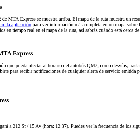
s
2 de MTA Express se muestra arriba. El mapa de la ruta muestra un 
re la aplicación
para ver información más completa en un mapa sobre la 
los en tiempo real en el mapa de la ruta, así sabrás cuándo está cerca d
e MTA Express
ión que pueda afectar al horario del autobús QM2, como desvíos, traslad
birte para recibir notificaciones de cualquier alerta de servicio emitid
ress
ará a 212 St / 15 Av (hora: 12:37). Puedes ver la frecuencia de los sig