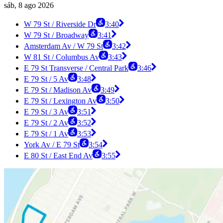
sáb, 8 ago 2026
W 79 St / Riverside Dr
3:40
W 79 St / Broadway
3:41
Amsterdam Av / W 79 St
3:42
W 81 St / Columbus Av
3:43
E 79 St Transverse / Central Park
3:46
E 79 St / 5 Av
3:48
E 79 St / Madison Av
3:49
E 79 St / Lexington Av
3:50
E 79 St / 3 Av
3:51
E 79 St / 2 Av
3:52
E 79 St / 1 Av
3:53
York Av / E 79 St
3:54
E 80 St / East End Av
3:55