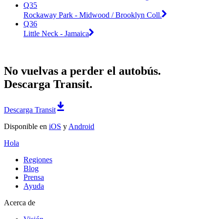
Q35
Rockaway Park - Midwood / Brooklyn Coll.
Q36
Little Neck - Jamaica
No vuelvas a perder el autobús.
Descarga Transit.
Descarga Transit
Disponible en
iOS
y
Android
Hola
Regiones
Blog
Prensa
Ayuda
Acerca de