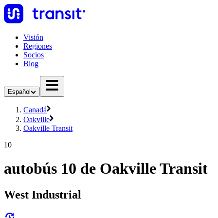
Visión
Regiones
Socios
Blog
Español
Canadá
Oakville
Oakville Transit
10
autobús 10 de Oakville Transit
West Industrial