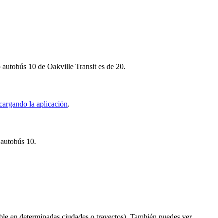
 autobús 10 de Oakville Transit es de 20.
cargando la aplicación
.
 autobús 10.
ble en determinadas ciudades o trayectos). También puedes ver