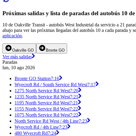
Próximas salidas y lista de paradas del autobús 10 de
10 de Oakville Transit - autobús West Industrial da servicio a 21 par
abajo para ver las próximas llegadas del autobús 10 a cada parada y s
aplicación
.
Oakville GO
Bronte GO
Ver más salidas
Paradas
lun, 10 ago 2026
Bronte GO Station
7:16
Wyecroft Rd / South Service Rd West
7:17
1275 North Service Rd West
7:20
1235 North Service Rd West
7:21
1195 North Service Rd West
7:21
1155 North Service Rd West
7:22
1075 North Service Rd West
7:22
North Service Rd West / 4th Line
7:23
Wyecroft Rd / 4th Line
7:23
480 Wyecroft Rd
7:24