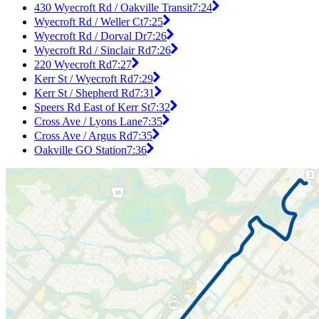
430 Wyecroft Rd / Oakville Transit
7:24
Wyecroft Rd / Weller Ct
7:25
Wyecroft Rd / Dorval Dr
7:26
Wyecroft Rd / Sinclair Rd
7:26
220 Wyecroft Rd
7:27
Kerr St / Wyecroft Rd
7:29
Kerr St / Shepherd Rd
7:31
Speers Rd East of Kerr St
7:32
Cross Ave / Lyons Lane
7:35
Cross Ave / Argus Rd
7:35
Oakville GO Station
7:36