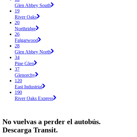
Glen Abbey South
19
River Oaks
20
Northridge
26
Falgarwood
28
Glen Abbey North
34
Pine Glen
37
Glenorchy
120
East Industrial
190
River Oaks Express
No vuelvas a perder el autobús.
Descarga Transit.