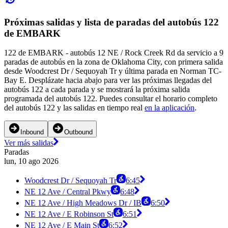
Próximas salidas y lista de paradas del autobús 122
de EMBARK
122 de EMBARK - autobús 12 NE / Rock Creek Rd da servicio a 9
paradas de autobús en la zona de Oklahoma City, con primera salida
desde Woodcrest Dr / Sequoyah Tr y última parada en Norman TC-
Bay E. Desplázate hacia abajo para ver las próximas llegadas del
autobús 122 a cada parada y se mostrará la próxima salida
programada del autobús 122. Puedes consultar el horario completo
del autobús 122 y las salidas en tiempo real
en la aplicación
.
Inbound
Outbound
Ver más salidas
Paradas
lun, 10 ago 2026
Woodcrest Dr / Sequoyah Tr
6:45
NE 12 Ave / Central Pkwy
6:48
NE 12 Ave / High Meadows Dr / IB
6:50
NE 12 Ave / E Robinson St
6:51
NE 12 Ave / E Main St
6:52