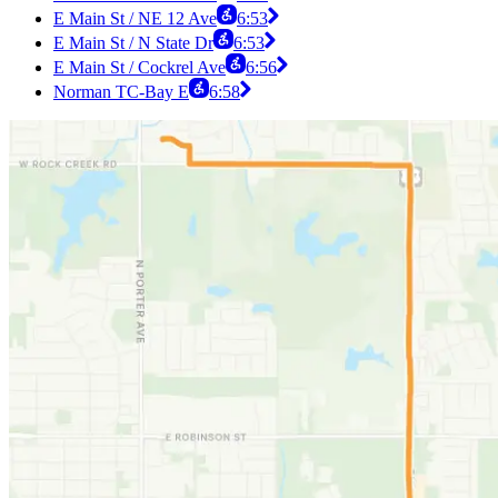
E Main St / NE 12 Ave
6:53
E Main St / N State Dr
6:53
E Main St / Cockrel Ave
6:56
Norman TC-Bay E
6:58