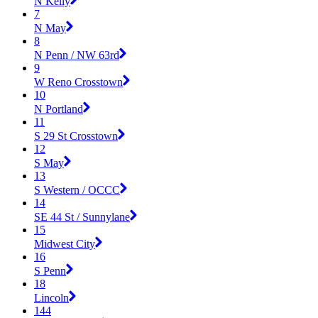
N Kelly
7
N May
8
N Penn / NW 63rd
9
W Reno Crosstown
10
N Portland
11
S 29 St Crosstown
12
S May
13
S Western / OCCC
14
SE 44 St / Sunnylane
15
Midwest City
16
S Penn
18
Lincoln
144