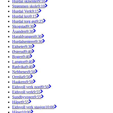
Hurdal skisenter
9:10
Strømmen skole
9:10
Hurdal Verk
9:15
Hurdal kro
9:15
Hurdal torg øst
9:25
Skogstad
9:30
Åsanden
9:30
Haraldvangen
9:30
Hurdalsenteret
9:30
Eidseter
9:30
Østerud
9:40
Bogen
9:40
Langton
9:40
Rødvika
9:40
Nebbenes
9:50
Ormlia
9:50
Haakens
9:50
Eidsvoll verk nord
9:50
Eidsvoll verk
9:55
Sundbyvegen
9:55
Håpet
9:55
Eidsvoll verk stasjon
10:00
Håpet
10:00