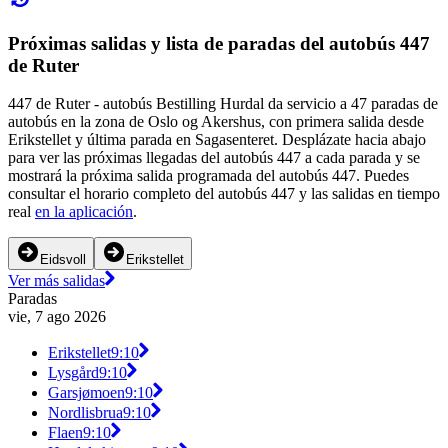
Próximas salidas y lista de paradas del autobús 447
de Ruter
447 de Ruter - autobús Bestilling Hurdal da servicio a 47 paradas de
autobús en la zona de Oslo og Akershus, con primera salida desde
Erikstellet y última parada en Sagasenteret. Desplázate hacia abajo
para ver las próximas llegadas del autobús 447 a cada parada y se
mostrará la próxima salida programada del autobús 447. Puedes
consultar el horario completo del autobús 447 y las salidas en tiempo
real
en la aplicación
.
Eidsvoll
Erikstellet
Ver más salidas
Paradas
vie, 7 ago 2026
Erikstellet
9:10
Lysgård
9:10
Garsjømoen
9:10
Nordlisbrua
9:10
Flaen
9:10