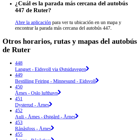
¿Cuál es la parada más cercana del autobús
447 de Ruter?
Abre la aplicación
para ver tu ubicación en un mapa y
encontrar la parada más cercana del autobús 447.
Otros horarios, rutas y mapas del autobús
de Ruter
448
Langset - Eidsvoll via Østsidavegen
449
Bestilling Feiring - Minnesund - Eidsvoll
450
Årnes - Oslo lufthavn
451
Dysterud - Årnes
452
Auli - Årnes - Østgård - Årnes
453
Rånåsfoss - Årnes
455