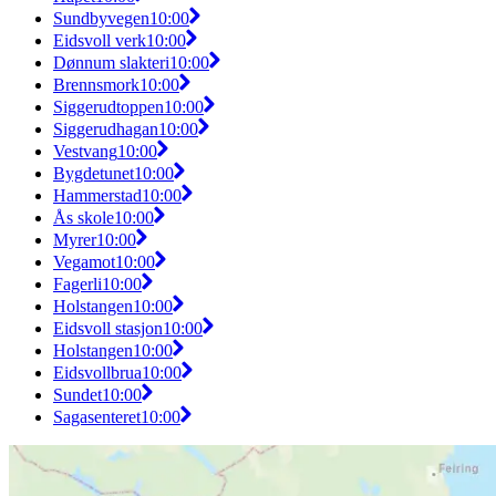
Sundbyvegen
10:00
Eidsvoll verk
10:00
Dønnum slakteri
10:00
Brennsmork
10:00
Siggerudtoppen
10:00
Siggerudhagan
10:00
Vestvang
10:00
Bygdetunet
10:00
Hammerstad
10:00
Ås skole
10:00
Myrer
10:00
Vegamot
10:00
Fagerli
10:00
Holstangen
10:00
Eidsvoll stasjon
10:00
Holstangen
10:00
Eidsvollbrua
10:00
Sundet
10:00
Sagasenteret
10:00