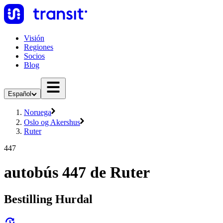
Visión
Regiones
Socios
Blog
Español
Noruega
Oslo og Akershus
Ruter
447
autobús 447 de Ruter
Bestilling Hurdal