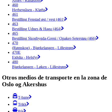
Årnes - Rånåsfoss
460
Herbergåsen - Kløfta
461
Bestilling Fenstad øst / vest (461)
463
Bestilling Udnes & Haga (464)
465
Bestilling Skogbygda-Greni / Opaker-Seterstøa (466)
470
(Rømskog) - Bjørkelangen - Lillestrøm
470E
Eidslia - Helsfyr
480
Bjørkelangen - Løken - Lillestrøm
Otros medios de transporte en la zona de
Oslo og Akershus
T-bane
Trikk
Båt