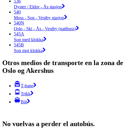
536
Dyster / Eldor - Ås stasjon
540
Moss - Son - Vestby stasjon
540N
Oslo - Ski - Ås - Vestby (nattbuss)
545A
Son med klokka
545B
Son mot klokka
Otros medios de transporte en la zona de
Oslo og Akershus
T-bane
Trikk
Båt
No vuelvas a perder el autobús.