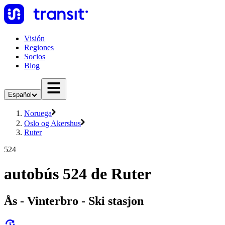
Visión
Regiones
Socios
Blog
Español
Noruega
Oslo og Akershus
Ruter
524
autobús 524 de Ruter
Ås - Vinterbro - Ski stasjon