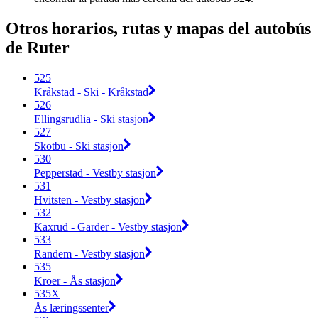
Otros horarios, rutas y mapas del autobús
de Ruter
525
Kråkstad - Ski - Kråkstad
526
Ellingsrudlia - Ski stasjon
527
Skotbu - Ski stasjon
530
Pepperstad - Vestby stasjon
531
Hvitsten - Vestby stasjon
532
Kaxrud - Garder - Vestby stasjon
533
Randem - Vestby stasjon
535
Kroer - Ås stasjon
535X
Ås læringssenter