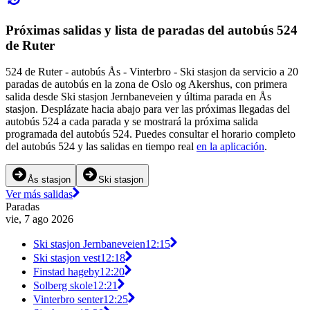
Próximas salidas y lista de paradas del autobús 524
de Ruter
524 de Ruter - autobús Ås - Vinterbro - Ski stasjon da servicio a 20
paradas de autobús en la zona de Oslo og Akershus, con primera
salida desde Ski stasjon Jernbaneveien y última parada en Ås
stasjon. Desplázate hacia abajo para ver las próximas llegadas del
autobús 524 a cada parada y se mostrará la próxima salida
programada del autobús 524. Puedes consultar el horario completo
del autobús 524 y las salidas en tiempo real
en la aplicación
.
Ås stasjon
Ski stasjon
Ver más salidas
Paradas
vie, 7 ago 2026
Ski stasjon Jernbaneveien
12:15
Ski stasjon vest
12:18
Finstad hageby
12:20
Solberg skole
12:21
Vinterbro senter
12:25