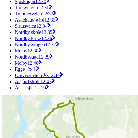
Sjøskogen
12:30
Tiursvingen
12:31
Tømmerveien
12:32
Askehaug gård
12:33
Siriusveien
12:34
Nordby skole
12:35
Nordby kirke
12:36
Nordbysvingen
12:37
Melby
12:38
Nordbysaga
12:39
Melby
12:40
Egge
12:41
Universitetet i Ås
12:46
Åsgård skole
12:47
Ås stasjon
12:50