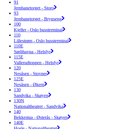
91
Jernbanetorget - Storo
93
Jernbanetorget - Brynseng
100
Kjeller - Oslo bussterminal
110
Lillestrøm - Oslo bussterminal
110E
Sørlihavna - Helsfyr
115E
Vallerudtoppen - Helsfyr
120
Nesåsen - Stovner
125E
Nesåsen - Økern
130
Sandvika - Skøyen
130N
Nationaltheatret - Sandvika
140
Bekkestua - Østerås - Skøyen
140E
Hosle - Nationaltheatret