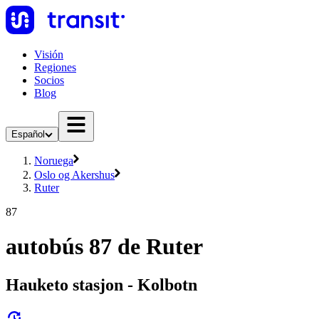
Visión
Regiones
Socios
Blog
Español
Noruega
Oslo og Akershus
Ruter
87
autobús 87 de Ruter
Hauketo stasjon - Kolbotn