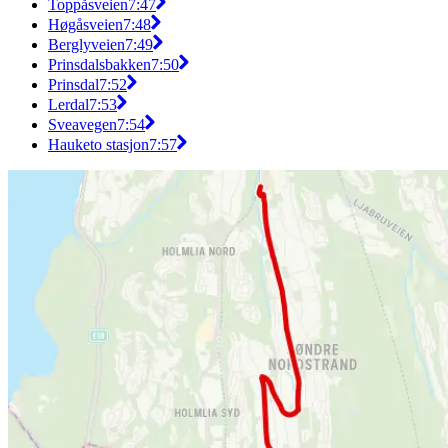
Toppåsveien
7:47
Høgåsveien
7:48
Berglyveien
7:49
Prinsdalsbakken
7:50
Prinsdal
7:52
Lerdal
7:53
Sveavegen
7:54
Hauketo stasjon
7:57