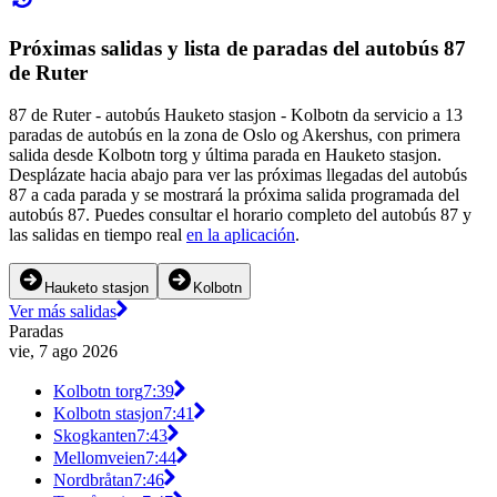
Próximas salidas y lista de paradas del autobús 87
de Ruter
87 de Ruter - autobús Hauketo stasjon - Kolbotn da servicio a 13
paradas de autobús en la zona de Oslo og Akershus, con primera
salida desde Kolbotn torg y última parada en Hauketo stasjon.
Desplázate hacia abajo para ver las próximas llegadas del autobús
87 a cada parada y se mostrará la próxima salida programada del
autobús 87. Puedes consultar el horario completo del autobús 87 y
las salidas en tiempo real
en la aplicación
.
Hauketo stasjon
Kolbotn
Ver más salidas
Paradas
vie, 7 ago 2026
Kolbotn torg
7:39
Kolbotn stasjon
7:41
Skogkanten
7:43
Mellomveien
7:44
Nordbråtan
7:46