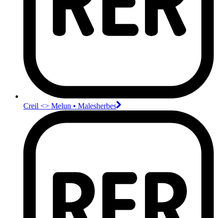
Creil <>︎ Melun • Malesherbes