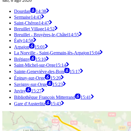
sáb, 8 ago 2026
Dourdan
14:38
Sermaise
14:43
Saint-Chéron
14:47
Breuillet Village
14:52
Breuillet - Bruyères-le-Châtel
14:55
Égly
14:58
Arpajon
15:01
La Norville - Saint-Germain-lès-Arpajon
15:04
Brétigny
15:10
Saint-Michel-sur-Orge
15:14
Sainte-Geneviève-des-Bois
15:17
Épinay-sur-Orge
15:20
Savigny-sur-Orge
15:23
Juvisy
15:27
Bibliothèque François Mitterrand
15:41
Gare d'Austerlitz
15:43