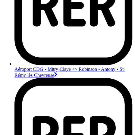
Aéroport CDG • Mitry-Claye <>︎ Robinson • Antony • St-
Rémy-lès-Chevreuse