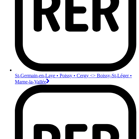
St-Germain-en-Laye • Poissy • Cergy <>︎ Boissy-St-Léger •
Marne-la-Vallée