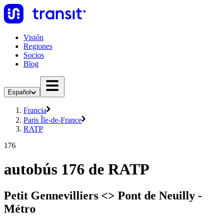
Visión
Regiones
Socios
Blog
Español
Francia
Paris Île-de-France
RATP
176
autobús 176 de RATP
Petit Gennevilliers <> Pont de Neuilly -
Métro