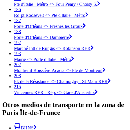
Pte d'Italie - Métro <> Four Peary / Choisy S.
186
Rd-pt Roosevelt <> Pte d'Italie - Métro
187
Porte d'Orléans <> Fresnes les Groux
188
Porte d'Orléans <> Dampierre
192
Marché Intl de Rungis <> Robinson RER
193
Mairie <> Porte d'Italie - Métro
202
Montreuil-Boissière-Acacia <> Pte de Montreuil
208
Pl. de la Résistance <> Champigny - St-Maur RER
215
Vincennes RER - Rép. <> Gare d'Austerlitz
Otros medios de transporte en la zona de
Paris Île-de-France
BHNS