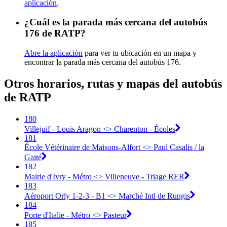
aplicación
.
¿Cuál es la parada más cercana del autobús
176 de RATP?
Abre la aplicación
para ver tu ubicación en un mapa y
encontrar la parada más cercana del autobús 176.
Otros horarios, rutas y mapas del autobús
de RATP
180
Villejuif - Louis Aragon <> Charenton - Écoles
181
École Vétérinaire de Maisons-Alfort <> Paul Casalis / la
Gaité
182
Mairie d'Ivry - Métro <> Villeneuve - Triage RER
183
Aéroport Orly 1-2-3 - B1 <> Marché Intl de Rungis
184
Porte d'Italie - Métro <> Pasteur
185