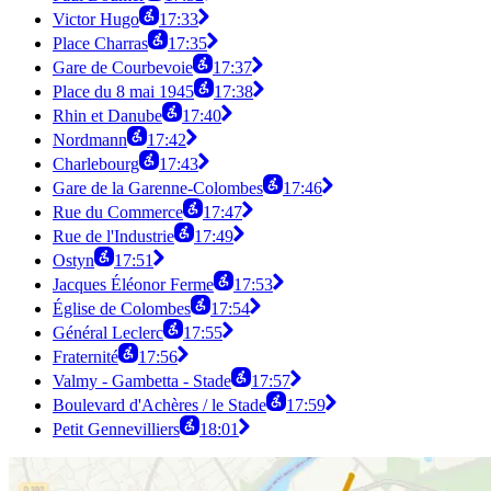
Victor Hugo
17:33
Place Charras
17:35
Gare de Courbevoie
17:37
Place du 8 mai 1945
17:38
Rhin et Danube
17:40
Nordmann
17:42
Charlebourg
17:43
Gare de la Garenne-Colombes
17:46
Rue du Commerce
17:47
Rue de l'Industrie
17:49
Ostyn
17:51
Jacques Éléonor Ferme
17:53
Église de Colombes
17:54
Général Leclerc
17:55
Fraternité
17:56
Valmy - Gambetta - Stade
17:57
Boulevard d'Achères / le Stade
17:59
Petit Gennevilliers
18:01