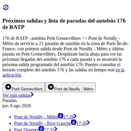
Próximas salidas y lista de paradas del autobús 176
de RATP
176 de RATP - autobús Petit Gennevilliers <> Pont de Neuilly -
Métro da servicio a 21 paradas de autobús en la zona de Paris Île-de-
France, con primera salida desde Pont de Neuilly - Métro y última
parada en Petit Gennevilliers. Desplázate hacia abajo para ver las
próximas llegadas del autobús 176 a cada parada y se mostrará la
próxima salida programada del autobús 176. Puedes consultar el
horario completo del autobús 176 y las salidas en tiempo real
en la
aplicación
.
Petit Gennevilliers
Pont de Neuilly - Métro
Ver más salidas
Paradas
jue, 6 ago 2026
Pont de Neuilly - Métro
17:28
Pont de Neuilly - Rive Gauche
17:30
Paul Doumer
17:32