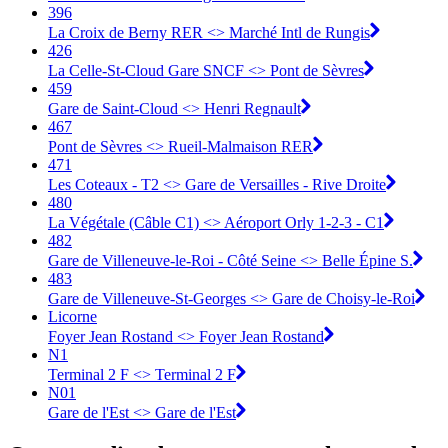
396
La Croix de Berny RER <> Marché Intl de Rungis
426
La Celle-St-Cloud Gare SNCF <> Pont de Sèvres
459
Gare de Saint-Cloud <> Henri Regnault
467
Pont de Sèvres <> Rueil-Malmaison RER
471
Les Coteaux - T2 <> Gare de Versailles - Rive Droite
480
La Végétale (Câble C1) <> Aéroport Orly 1-2-3 - C1
482
Gare de Villeneuve-le-Roi - Côté Seine <> Belle Épine S.
483
Gare de Villeneuve-St-Georges <> Gare de Choisy-le-Roi
Licorne
Foyer Jean Rostand <> Foyer Jean Rostand
N1
Terminal 2 F <> Terminal 2 F
N01
Gare de l'Est <> Gare de l'Est