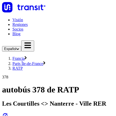
Visión
Regiones
Socios
Blog
Español
Francia
Paris Île-de-France
RATP
378
autobús 378 de RATP
Les Courtilles <> Nanterre - Ville RER