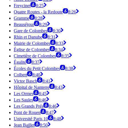
Freycinet
8:25
Quatre Routes - la Redoute
8:26
Gramme
8:28
Beauséjour
8:29
Gare de Colombes
8:30
Rhin et Danube
8:31
Mairie de Colombes
8:33
Église de Colombes
8:34
Cimetière de Colombes
8:35
Égalité
8:37
Écoles du Petit Colombes
8:38
Colbert
8:40
Victor Basch
8:41
Hôpital de Nanterre
8:43
Les Ormes
8:45
Les Saules
8:46
Les Grands Prés
8:46
Pont de Rouen
8:47
Université Paris 10
8:48
Jean Baillet
8:50