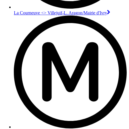
La Courneuve <> Villejuif-L. Aragon/Mairie d'Ivry