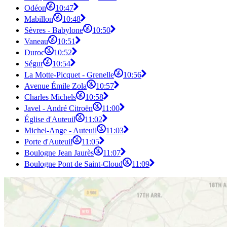
Odéon
10:47
Mabillon
10:48
Sèvres - Babylone
10:50
Vaneau
10:51
Duroc
10:52
Ségur
10:54
La Motte-Picquet - Grenelle
10:56
Avenue Émile Zola
10:57
Charles Michels
10:58
Javel - André Citroën
11:00
Église d'Auteuil
11:02
Michel-Ange - Auteuil
11:03
Porte d'Auteuil
11:05
Boulogne Jean Jaurès
11:07
Boulogne Pont de Saint-Cloud
11:09