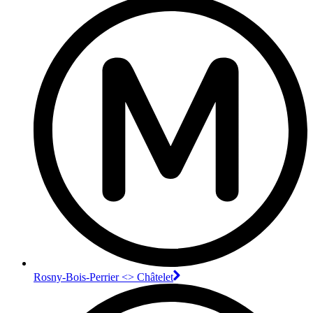
Rosny-Bois-Perrier <> Châtelet