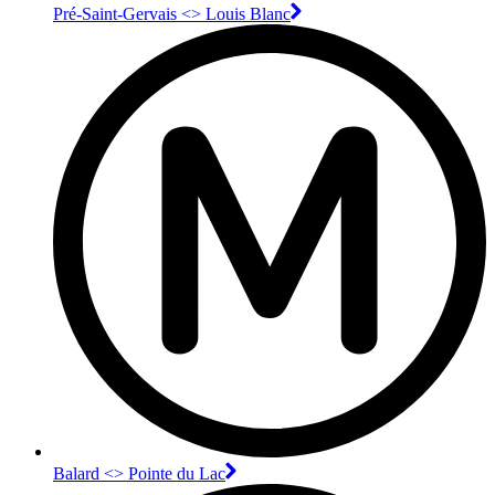
Pré-Saint-Gervais <> Louis Blanc
Balard <> Pointe du Lac