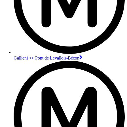
Gallieni <> Pont de Levallois-Bécon