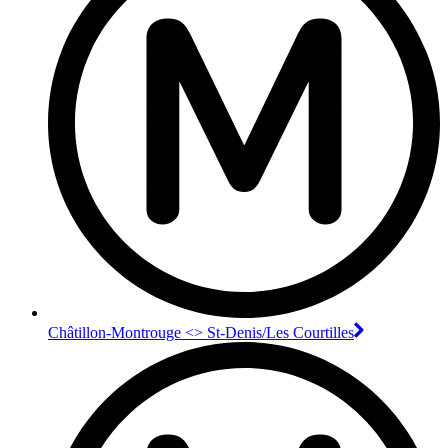
Châtillon-Montrouge <> St-Denis/Les Courtilles