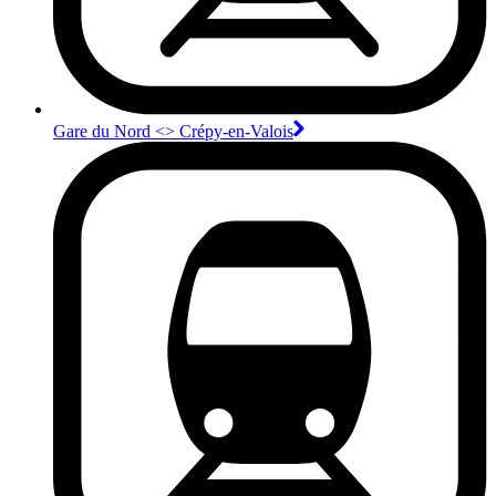
Gare du Nord <>︎ Crépy-en-Valois