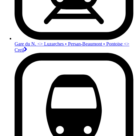
Gare du N. <>︎ Luzarches • Persan-Beaumont • Pontoise <>︎
Creil