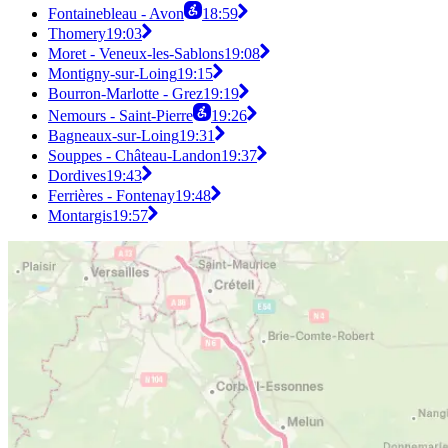
Fontainebleau - Avon
18:59
Thomery
19:03
Moret - Veneux-les-Sablons
19:08
Montigny-sur-Loing
19:15
Bourron-Marlotte - Grez
19:19
Nemours - Saint-Pierre
19:26
Bagneaux-sur-Loing
19:31
Souppes - Château-Landon
19:37
Dordives
19:43
Ferrières - Fontenay
19:48
Montargis
19:57