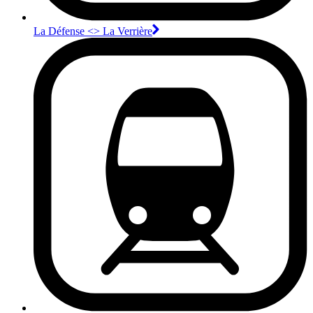
La Défense <>︎ La Verrière