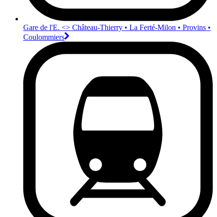
Gare de l'E. <>︎ Château-Thierry • La Ferté-Milon • Provins •
Coulommiers