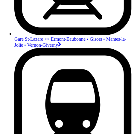
Gare St-Lazare <>︎ Ermont-Eaubonne • Gisors • Mantes-la-
Jolie • Vernon-Giverny