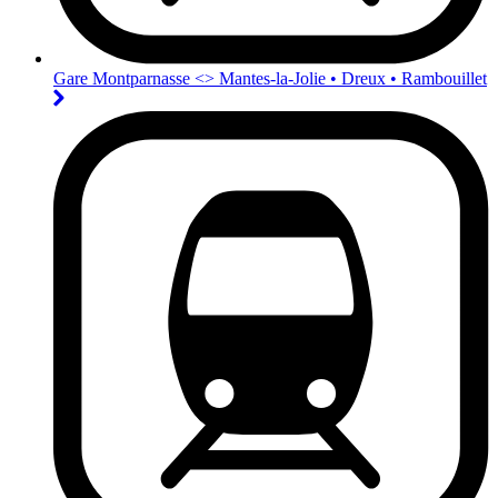
Gare Montparnasse <>︎ Mantes-la-Jolie • Dreux • Rambouillet