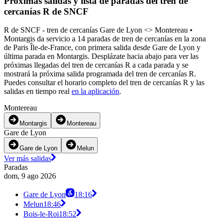
Próximas salidas y lista de paradas del tren de
cercanías R de SNCF
R de SNCF - tren de cercanías Gare de Lyon <>︎ Montereau •
Montargis da servicio a 14 paradas de tren de cercanías en la zona
de Paris Île-de-France, con primera salida desde Gare de Lyon y
última parada en Montargis. Desplázate hacia abajo para ver las
próximas llegadas del tren de cercanías R a cada parada y se
mostrará la próxima salida programada del tren de cercanías R.
Puedes consultar el horario completo del tren de cercanías R y las
salidas en tiempo real
en la aplicación
.
Montereau
Montargis
Montereau
Gare de Lyon
Gare de Lyon
Melun
Ver más salidas
Paradas
dom, 9 ago 2026
Gare de Lyon
18:16
Melun
18:46
Bois-le-Roi
18:52