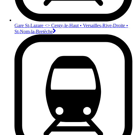
Gare St-Lazare <>︎ Cergy-le-Haut • Versailles-Rive-Droite •
St-Nom-la-Bretèche