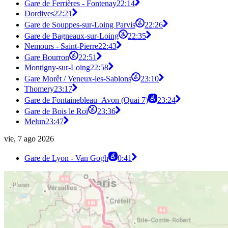
Gare de Ferrières - Fontenay
22:14
Dordives
22:21
Gare de Souppes-sur-Loing Parvis
22:26
Gare de Bagneaux-sur-Loing
22:35
Nemours - Saint-Pierre
22:43
Gare Bourron
22:51
Montigny-sur-Loing
22:58
Gare Morêt / Veneux-les-Sablons
23:10
Thomery
23:17
Gare de Fontainebleau–Avon (Quai 7)
23:24
Gare de Bois le Roi
23:36
Melun
23:47
vie, 7 ago 2026
Gare de Lyon - Van Gogh
0:41