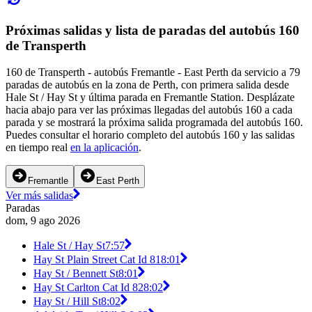
Próximas salidas y lista de paradas del autobús 160
de Transperth
160 de Transperth - autobús Fremantle - East Perth da servicio a 79
paradas de autobús en la zona de Perth, con primera salida desde
Hale St / Hay St y última parada en Fremantle Station. Desplázate
hacia abajo para ver las próximas llegadas del autobús 160 a cada
parada y se mostrará la próxima salida programada del autobús 160.
Puedes consultar el horario completo del autobús 160 y las salidas
en tiempo real
en la aplicación
.
Fremantle
East Perth
Ver más salidas
Paradas
dom, 9 ago 2026
Hale St / Hay St
7:57
Hay St Plain Street Cat Id 81
8:01
Hay St / Bennett St
8:01
Hay St Carlton Cat Id 82
8:02
Hay St / Hill St
8:02