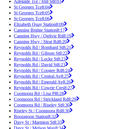
Adelaide Tce / Hill St
8:03
St Georges Tce
8:04
St Georges Tce
8:05
St Georges Tce
8:06
Elizabeth Quay Station
8:09
Canning Bridge Station
8:17
Canning Hwy / Ogilvie Rd
8:19
Canning Hwy / Sleat Rd
8:20
Reynolds Rd / Bombard St
8:21
Reynolds Rd / Gibson St
8:22
Reynolds Rd / Locke St
8:23
Reynolds Rd / David St
8:23
Reynolds Rd / Coogee Rd
8:24
Reynolds Rd / Central Av
8:25
Reynolds Rd / Emerald Av
8:26
Reynolds Rd / Cowrie Cres
8:27
Coomoora Rd / Lisa Pl
8:28
Coomoora Rd / Strickland Rd
8:29
Coomoora Rd / Riseley St
8:30
Riseley St / Coomoora Rd
8:30
Booragoon Station
8:32
Davy St / Marmion St
8:33
Davy St / Melson Way
8:34