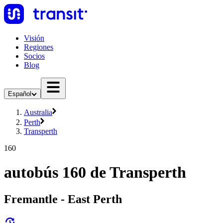
Visión
Regiones
Socios
Blog
Español
Australia
Perth
Transperth
160
autobús 160 de Transperth
Fremantle - East Perth