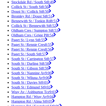
Stockdale Rd / South St
8:49
Collick St / South St
8:50
Doust St / Collick St
8:50
Bromley Rd / Doust St
8:51
Bennewith St / Tonkin Rd
8:51
Collick St / Bennewith St
8:52
Oldham Cres / Sumpton St
8:53
Oldham Cres / Grigg Pl
8:54
Paget St / Lynn St
8:55
Paget St / Rennie Cres
8:55
Paget St / Rennie Cres
8:56
Paget St / South St
8:57
South St / Carrington St
8:57
South St / Darling St
8:58
South St / Gibson St
8:59
South St / Nannine Av
9:00
South St / Wiluna Av
9:00
South St / Davies St
9:01
South St / Edmund St
9:02
Wray Av / Ashburton Tce
9:03
Hampton Rd / Wray Av
9:04
Hampton Rd / Alma St
9:05