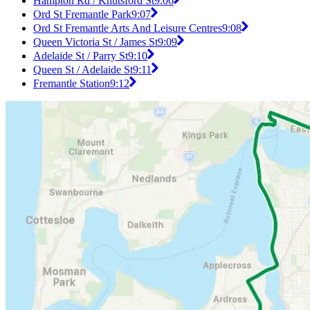
Hampton Rd / Knutsford St
9:06
Ord St Fremantle Park
9:07
Ord St Fremantle Arts And Leisure Centres
9:08
Queen Victoria St / James St
9:09
Adelaide St / Parry St
9:10
Queen St / Adelaide St
9:11
Fremantle Station
9:12