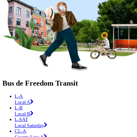
Bus de Freedom Transit
L-A
Local A
L-B
Local B
L-SAT
Local Saturday
CL-A