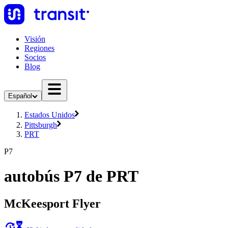
Visión
Regiones
Socios
Blog
Español
Estados Unidos
Pittsburgh
PRT
P7
autobús P7 de PRT
McKeesport Flyer