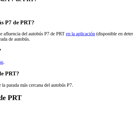
ús P7 de PRT?
 de afluencia del autobús P7 de PRT
en la aplicación
(disponible en dete
arada de autobús.
?
ón
.
 de PRT?
 la parada más cercana del autobús P7.
 de PRT