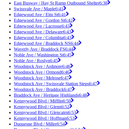
East Busway / Hay St Ramp Outbound Shelter
6:38
Swissvale Ave / Maple
6:41
Edgewood Ave / Elm St
6:41
Edgewood Ave / Gordon St
6:42
Edgewood Ave / Lacrosse
6:43
Edgewood Ave / Delaware
6:43
Edgewood Ave / Columbia
6:43
Edgewood Ave / Braddock NS
6:44
Waverly Ave / Braddock FS
6:44
Noble Ave / Washington St
6:45
Noble Ave / Roslyn
6:45
Woodstock Ave / Ardmore
6:46
Woodstock Ave / Ormond
6:46
Woodstock Ave / Melrose
6:47
Woodstock Ave / Swissvale Station Steps
6:47
Woodstock Ave / Braddock
6:47
Braddock Ave / Heritage Highlands
6:48
Kennywood Blvd / Mifflin
6:50
Kennywood Blvd / Glenn
6:52
Kennywood Blvd / Glencairn
6:53
Kennywood Blvd / Hoffman
6:53
Duquesne Blvd / Miller
6:54