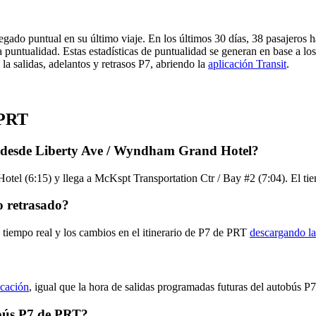
egado puntual en su último viaje. En los últimos 30 días, 38 pasajeros
 puntualidad. Estas estadísticas de puntualidad se generan en base a los 
a salidas, adelantos y retrasos P7, abriendo la
aplicación Transit
.
 PRT
T desde Liberty Ave / Wyndham Grand Hotel?
el (6:15) y llega a McKspt Transportation Ctr / Bay #2 (7:04). El tie
o retrasado?
 tiempo real y los cambios en el itinerario de P7 de PRT
descargando la
icación
, igual que la hora de salidas programadas futuras del autobús P7
obús P7 de PRT?