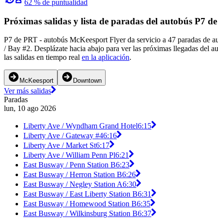
62 % de puntualidad
Próximas salidas y lista de paradas del autobús P7 d
P7 de PRT - autobús McKeesport Flyer da servicio a 47 paradas de a
/ Bay #2. Desplázate hacia abajo para ver las próximas llegadas del 
las salidas en tiempo real
en la aplicación
.
McKeesport
Downtown
Ver más salidas
Paradas
lun, 10 ago 2026
Liberty Ave / Wyndham Grand Hotel
6:15
Liberty Ave / Gateway #4
6:16
Liberty Ave / Market St
6:17
Liberty Ave / William Penn Pl
6:21
East Busway / Penn Station B
6:23
East Busway / Herron Station B
6:26
East Busway / Negley Station A
6:30
East Busway / East Liberty Station B
6:31
East Busway / Homewood Station B
6:35
East Busway / Wilkinsburg Station B
6:37