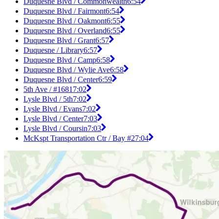
Duquesne Blvd / Commonwealth
6:54
Duquesne Blvd / Fairmont
6:54
Duquesne Blvd / Oakmont
6:55
Duquesne Blvd / Overland
6:55
Duquesne Blvd / Grant
6:57
Duquesne / Library
6:57
Duquesne Blvd / Camp
6:58
Duquesne Blvd / Wylie Ave
6:58
Duquesne Blvd / Center
6:59
5th Ave / #1681
7:02
Lysle Blvd / 5th
7:02
Lysle Blvd / Evans
7:02
Lysle Blvd / Center
7:03
Lysle Blvd / Coursin
7:03
McKspt Transportation Ctr / Bay #2
7:04