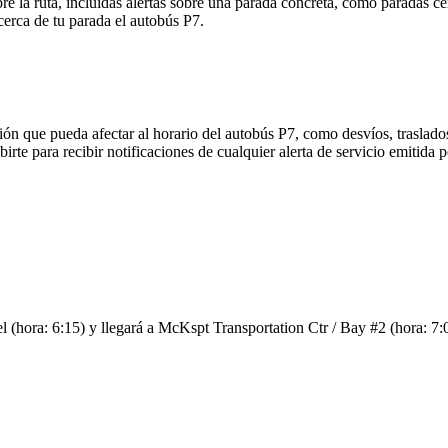
 la ruta, incluidas alertas sobre una parada concreta, como paradas ce
cerca de tu parada el autobús P7.
ón que pueda afectar al horario del autobús P7, como desvíos, traslados
birte para recibir notificaciones de cualquier alerta de servicio emitida
hora: 6:15) y llegará a McKspt Transportation Ctr / Bay #2 (hora: 7:04